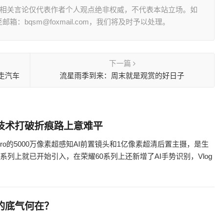
其相关言论仅代表作者个人观点绝非权威，不代表本站立场。如
：bqsm@foxmail.com，我们将及时予以处理。
下一篇
走汽车
流星雨季到来：周末就是观赏的好日子
创新技术打破折痕路上意难平
ro的5000万像素超感知AI前置镜头和1亿像素超清后置主摄，是生
列上就已开始引入，在荣耀60系列上还新增了AI手势识别，Vlog
屏的底气何在？