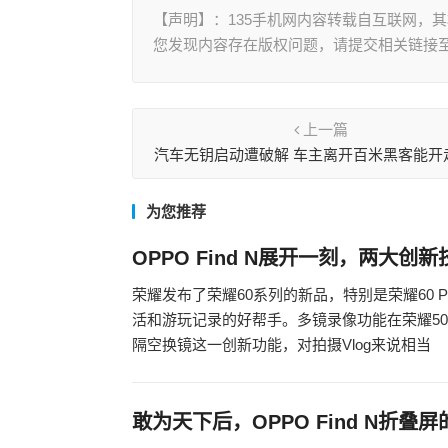
【声明】：135手机网内容转载自互联网，
您发现内容存在版权问题，请提交相关链接至邮箱
上一篇
汽车无钥启动遭破解 车主离开百米黑客能开
为您推荐
OPPO Find N展开一刻，两大
荣耀发布了荣耀60系列的新品，特别是荣耀60 P
活和游玩记录的好帮手。多镜录像功能在荣耀50系
隔空换镜这一创新功能，对拍摄Vlog来说相当
敢为天下后，OPPO Find N折叠