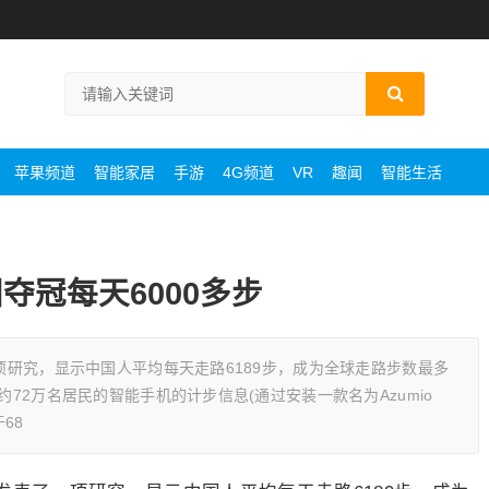
苹果频道
智能家居
手游
4G频道
VR
趣闻
智能生活
夺冠每天6000多步
一项研究，显示中国人平均每天走路6189步，成为全球走路步数最多
约72万名居民的智能手机的计步信息(通过安装一款名为Azumio
68