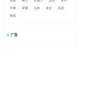
智能
曝光
机器人
游戏
系列
苹果
荣耀
谷歌
骁龙
高通
魅族
广告