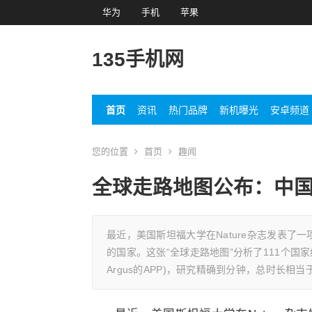
华为
手机
苹果
135手机网
首页
资讯
热门品牌
新机曝光
安卓频道
您的位置
首页
趣闻
全球走路地图公布：中国
最近，美国斯坦福大学在Nature杂志发表了
的国家。这张“全球走路地图”分析了111个国家
Argus的APP)，研究精确到分钟，总时长相当于