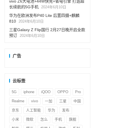
vivo Z6大电池+44W快充+省电引擎 打造超
长续航的5G手机
2024年6月10日
华为在欧洲发布P40 Lite 后置四摄+麒麟
810
2024年6月10日
三星Galaxy Z Flip国行 2月27日晚开启全款
预订
2024年6月10日
广告
云标签
5G
iphone
iQOO
OPPO
Pro
Realme
vivo
一加
三星
中国
京东
人工智能
华为
发布
小米
微软
怎么
手机
旗舰