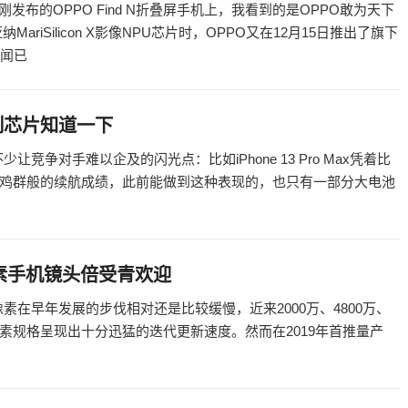
布的OPPO Find N折叠屏手机上，我看到的是OPPO敢为天下
iSilicon X影像NPU芯片时，OPPO又在12月15日推出了旗下
传闻已
系列芯片知道一下
少让竞争对手难以企及的闪光点：比如iPhone 13 Pro Max凭着比
鸡群般的续航成绩，此前能做到这种表现的，也只有一部分大电池
像素手机镜头倍受青欢迎
头像素在早年发展的步伐相对还是比较缓慢，近来2000万、4800万、
的像素规格呈现出十分迅猛的迭代更新速度。然而在2019年首推量产