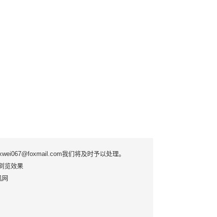
7@foxmail.com我们将及时予以处理。
优质浏览效果
手机网