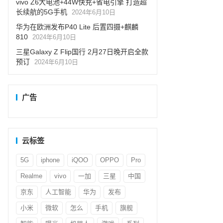
vivo Z6大电池+44W快充+省电引擎 打造超
长续航的5G手机
2024年6月10日
华为在欧洲发布P40 Lite 后置四摄+麒麟
810
2024年6月10日
三星Galaxy Z Flip国行 2月27日晚开启全款
预订
2024年6月10日
广告
云标签
5G
iphone
iQOO
OPPO
Pro
Realme
vivo
一加
三星
中国
京东
人工智能
华为
发布
小米
微软
怎么
手机
旗舰