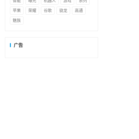
智能
曝光
机器人
游戏
系列
苹果
荣耀
谷歌
骁龙
高通
魅族
广告