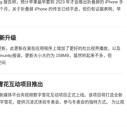
ung 报告称，预计苹果最早要到 2023 年才会推出折叠屏的 iPhone 手
几个月，关于折叠屏 iPhone 的传言已经平息，但仍有证据表明，苹
t更新升级
新的更新，此更新在某些应用程序上增加了更好的杜比视界播放，以及
mmunity报道，更新大小大约为 158MB，虽然听起来不多，但
储空间
雪花互动项目推出
G 新媒体平台央视频数字雪花互动项目正式上线。该项目将打造全新
字雪花，提供沉浸式体验冬奥会、参与冬奥会的独特方式。 为让观