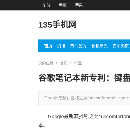
华为
手机
苹果
135手机网
首页
资讯
热门品牌
新机曝光
安卓频道
您的位置
首页
行业
谷歌笔记本新专利：键
Google最新获批称之为“uncomfortable ‘s
Google最新获批称之为“uncomfortab
本。