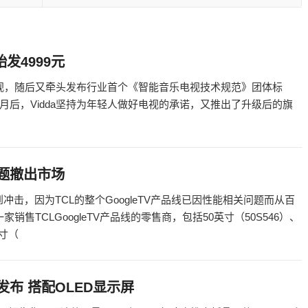
始发4999元
电视，随后又牵头发布行业首个《智能音乐电视技术规范》团体标
后，Vidda坚持为年轻人做好电视的承诺，又推出了升级后的旗
能问题撤出市场
到冲击，因为TCL的整个GoogleTV产品线已因性能相关问题而从百
一家销售TCLGoogleTV产品线的零售商，包括50英寸（50S546）、
英寸（
年发布 搭配OLED显示屏