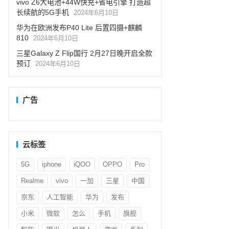
vivo Z6大电池+44W快充+省电引擎 打造超
长续航的5G手机
2024年6月10日
华为在欧洲发布P40 Lite 后置四摄+麒麟
810
2024年6月10日
三星Galaxy Z Flip国行 2月27日晚开启全款
预订
2024年6月10日
广告
云标签
5G
iphone
iQOO
OPPO
Pro
Realme
vivo
一加
三星
中国
京东
人工智能
华为
发布
小米
微软
怎么
手机
旗舰