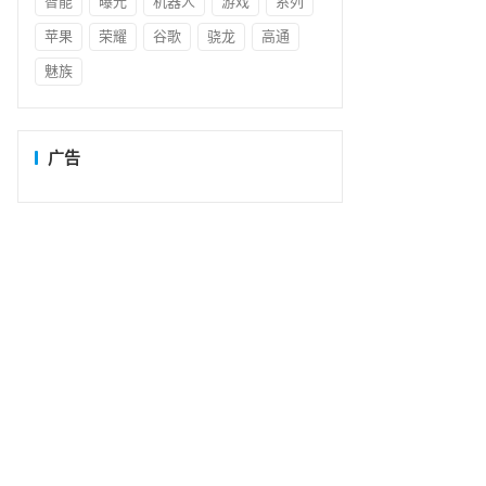
智能
曝光
机器人
游戏
系列
苹果
荣耀
谷歌
骁龙
高通
魅族
广告