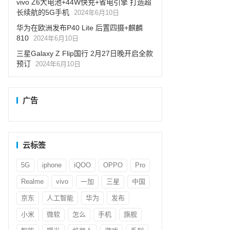
vivo Z6大电池+44W快充+省电引擎 打造超
长续航的5G手机
2024年6月10日
华为在欧洲发布P40 Lite 后置四摄+麒麟
810
2024年6月10日
三星Galaxy Z Flip国行 2月27日晚开启全款
预订
2024年6月10日
广告
云标签
5G
iphone
iQOO
OPPO
Pro
Realme
vivo
一加
三星
中国
京东
人工智能
华为
发布
小米
微软
怎么
手机
旗舰