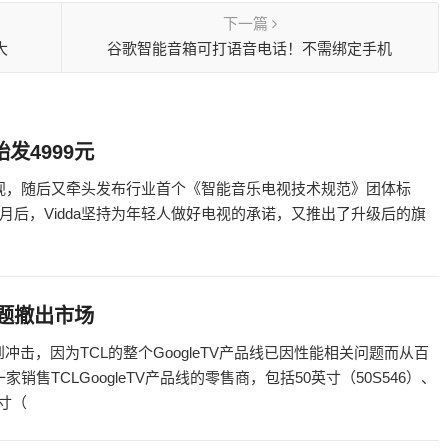
下一篇
大
谷歌智能音箱可打语音电话！不需绑定手机
始发4999元
电视，随后又牵头发布行业首个《智能音乐电视技术规范》团体标
后，Vidda坚持为年轻人做好电视的承诺，又推出了升级后的旗
能问题撤出市场
到冲击，因为TCL的整个GoogleTV产品线已因性能相关问题而从百
一家销售TCLGoogleTV产品线的零售商，包括50英寸（50S546）、
英寸（