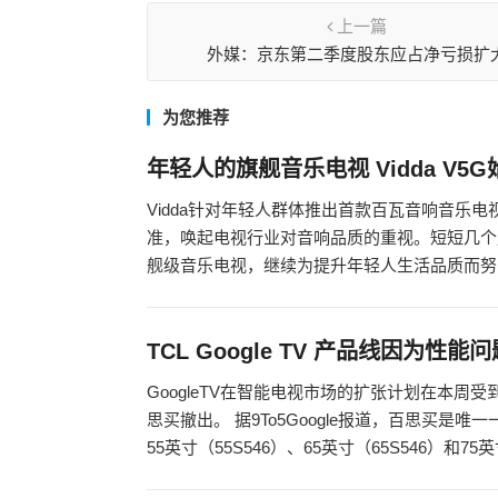
上一篇
外媒：京东第二季度股东应占净亏损扩
为您推荐
年轻人的旗舰音乐电视 Vidda V5G
Vidda针对年轻人群体推出首款百瓦音响音乐
准，唤起电视行业对音响品质的重视。短短几个月
舰级音乐电视，继续为提升年轻人生活品质而努
TCL Google TV 产品线因为性
GoogleTV在智能电视市场的扩张计划在本周受
思买撤出。 据9To5Google报道，百思买是唯一
55英寸（55S546）、65英寸（65S546）和75