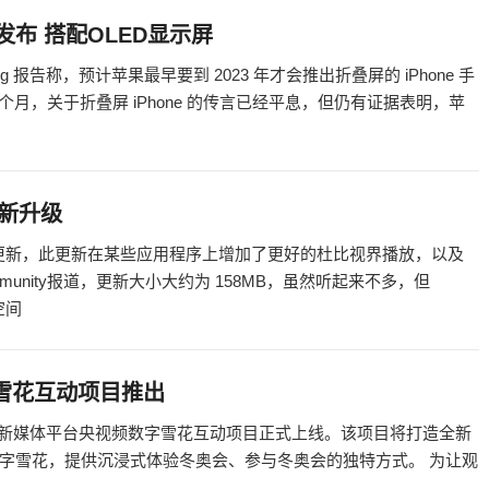
年发布 搭配OLED显示屏
ung 报告称，预计苹果最早要到 2023 年才会推出折叠屏的 iPhone 手
几个月，关于折叠屏 iPhone 的传言已经平息，但仍有证据表明，苹
t更新升级
新的更新，此更新在某些应用程序上增加了更好的杜比视界播放，以及
mmunity报道，更新大小大约为 158MB，虽然听起来不多，但
储空间
雪花互动项目推出
G 新媒体平台央视频数字雪花互动项目正式上线。该项目将打造全新
字雪花，提供沉浸式体验冬奥会、参与冬奥会的独特方式。 为让观