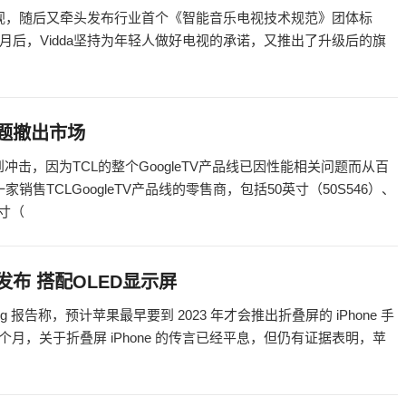
电视，随后又牵头发布行业首个《智能音乐电视技术规范》团体标
后，Vidda坚持为年轻人做好电视的承诺，又推出了升级后的旗
能问题撤出市场
到冲击，因为TCL的整个GoogleTV产品线已因性能相关问题而从百
一家销售TCLGoogleTV产品线的零售商，包括50英寸（50S546）、
英寸（
年发布 搭配OLED显示屏
ung 报告称，预计苹果最早要到 2023 年才会推出折叠屏的 iPhone 手
几个月，关于折叠屏 iPhone 的传言已经平息，但仍有证据表明，苹