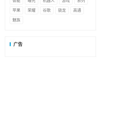
智能
曝光
机器人
游戏
系列
苹果
荣耀
谷歌
骁龙
高通
魅族
广告