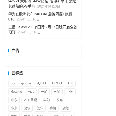
vivo Z6大电池+44W快充+省电引擎 打造超
长续航的5G手机
2024年6月10日
华为在欧洲发布P40 Lite 后置四摄+麒麟
810
2024年6月10日
三星Galaxy Z Flip国行 2月27日晚开启全款
预订
2024年6月10日
广告
云标签
5G
iphone
iQOO
OPPO
Pro
Realme
vivo
一加
三星
中国
京东
人工智能
华为
发布
小米
微软
怎么
手机
旗舰