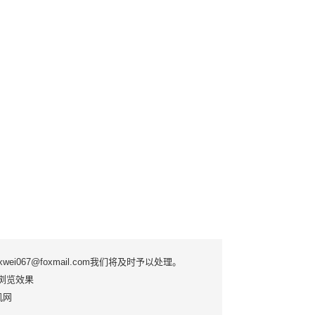
7@foxmail.com我们将及时予以处理。
优质浏览效果
手机网