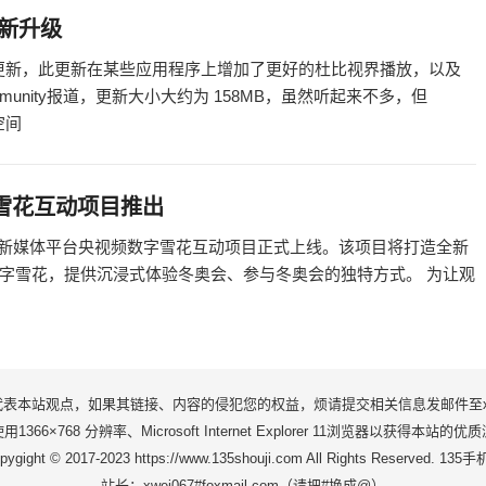
t更新升级
新的更新，此更新在某些应用程序上增加了更好的杜比视界播放，以及
mmunity报道，更新大小大约为 158MB，虽然听起来不多，但
储空间
雪花互动项目推出
G 新媒体平台央视频数字雪花互动项目正式上线。该项目将打造全新
字雪花，提供沉浸式体验冬奥会、参与冬奥会的独特方式。 为让观
站观点，如果其链接、内容的侵犯您的权益，烦请提交相关信息发邮件至xwei06
1366×768 分辨率、Microsoft Internet Explorer 11浏览器以获得本站的
pygight © 2017-2023 https://www.135shouji.com All Rights Reserved. 135
站长：xwei067#foxmail.com（请把#换成@）