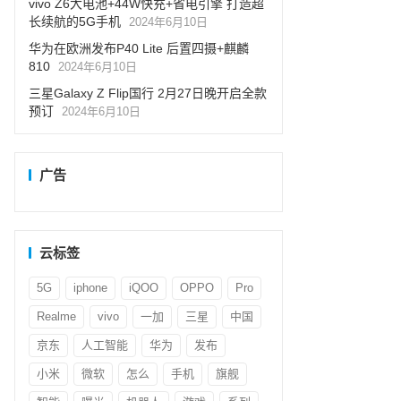
vivo Z6大电池+44W快充+省电引擎 打造超
长续航的5G手机
2024年6月10日
华为在欧洲发布P40 Lite 后置四摄+麒麟
810
2024年6月10日
三星Galaxy Z Flip国行 2月27日晚开启全款
预订
2024年6月10日
广告
云标签
5G
iphone
iQOO
OPPO
Pro
Realme
vivo
一加
三星
中国
京东
人工智能
华为
发布
小米
微软
怎么
手机
旗舰