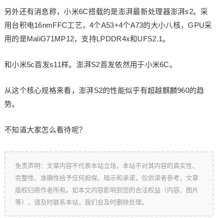
另外还有消息称，小米6C搭载的是澎湃最新处理器澎湃s2。采
用台积电16nmFFC工艺，4个A53+4个A73的大小八核，GPU采
用的是MaliG71MP12，支持LPDDR4x和UFS2.1。
和小米5c首发s11样。澎湃S2首发依然用于小米6C。
从这个核心规格来看，澎湃S2的性能似乎有超越麒麟960的趋
势。
不知道大家怎么看待呢？
免责声明：文章内容不代表本站立场，本站不对其内容的真实性、
完整性、准确性给予任何担保、暗示和承诺，仅供读者参考，文章
版权归原作者所有。如本文内容影响到您的合法权益（内容、图片
等），请及时联系本站，我们会及时删除处理。