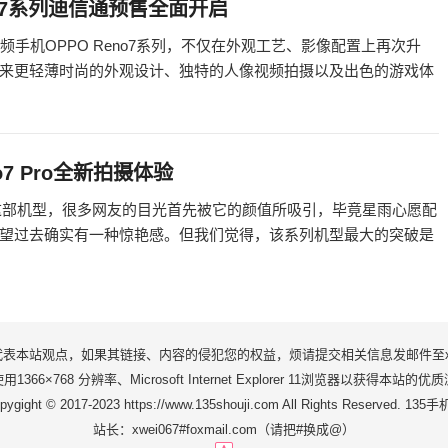
o7系列迪信通预售全面开启
频手机OPPO Reno7系列，不仅在外观工艺、影像配置上再次升
来更轻薄时尚的外观设计、独特的人像视频拍摄以及出色的游戏体
7 Pro全新拍摄体验
。关于这部机型，很多网友的目光首先被它的颜值所吸引，毕竟星雨心愿配
望过去确实有一种惊艳感。但我们觉得，该系列机型最大的突破是
站观点，如果其链接、内容的侵犯您的权益，烦请提交相关信息发邮件至xwei06
1366×768 分辨率、Microsoft Internet Explorer 11浏览器以获得本站的
pygight © 2017-2023 https://www.135shouji.com All Rights Reserved. 135
站长：xwei067#foxmail.com（请把#换成@）