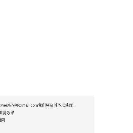
7@foxmail.com我们将及时予以处理。
优质浏览效果
手机网