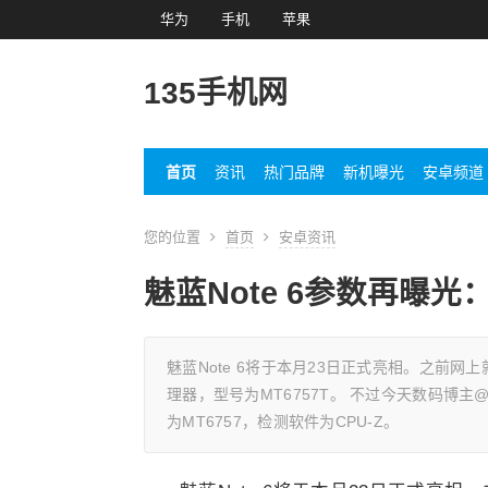
华为
手机
苹果
135手机网
首页
资讯
热门品牌
新机曝光
安卓频道
您的位置
首页
安卓资讯
魅蓝Note 6参数再曝光
魅蓝Note 6将于本月23日正式亮相。之前网
理器，型号为MT6757T。 不过今天数码博主
为MT6757，检测软件为CPU-Z。