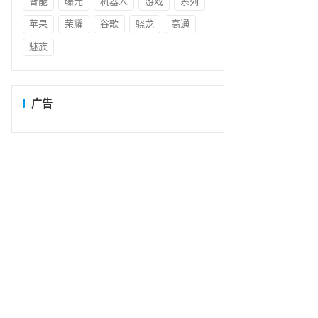
智能
曝光
机器人
游戏
系列
苹果
荣耀
谷歌
骁龙
高通
魅族
广告