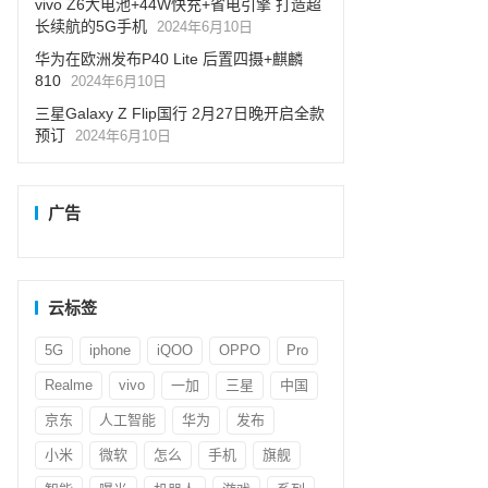
vivo Z6大电池+44W快充+省电引擎 打造超
长续航的5G手机
2024年6月10日
华为在欧洲发布P40 Lite 后置四摄+麒麟
810
2024年6月10日
三星Galaxy Z Flip国行 2月27日晚开启全款
预订
2024年6月10日
广告
云标签
5G
iphone
iQOO
OPPO
Pro
Realme
vivo
一加
三星
中国
京东
人工智能
华为
发布
小米
微软
怎么
手机
旗舰