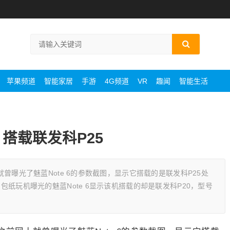
苹果频道
智能家居
手游
4G频道
VR
趣闻
智能生活
：搭载联发科P25
上就曾曝光了魅蓝Note 6的参数截图，显示它搭载的是联发科P25处
@包纸玩机曝光的魅蓝Note 6显示该机搭载的却是联发科P20，型号