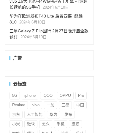
vivo Z6大电池+44W快充+省电引擎 打造超
长续航的5G手机
2024年6月10日
华为在欧洲发布P40 Lite 后置四摄+麒麟
810
2024年6月10日
三星Galaxy Z Flip国行 2月27日晚开启全款
预订
2024年6月10日
广告
云标签
5G
iphone
iQOO
OPPO
Pro
Realme
vivo
一加
三星
中国
京东
人工智能
华为
发布
小米
微软
怎么
手机
旗舰