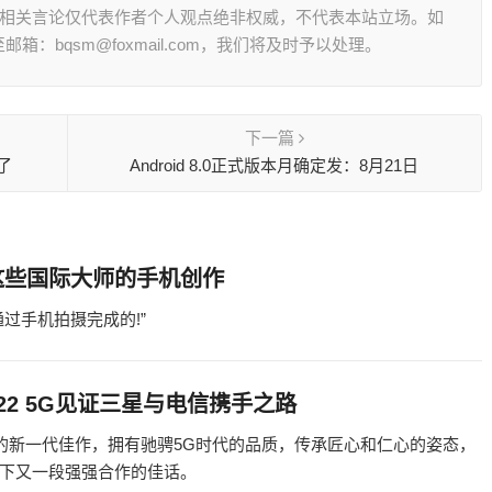
其相关言论仅代表作者个人观点绝非权威，不代表本站立场。如
：bqsm@foxmail.com，我们将及时予以处理。
下一篇
了
Android 8.0正式版本月确定发：8月21日
这些国际大师的手机创作
过手机拍摄完成的!”
22 5G见证三星与电信携手之路
造的新一代佳作，拥有驰骋5G时代的品质，传承匠心和仁心的姿态，
下又一段强强合作的佳话。