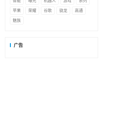
智能
曝光
机器人
游戏
系列
苹果
荣耀
谷歌
骁龙
高通
魅族
广告