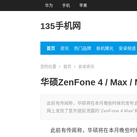
华为
手机
苹果
135手机网
首页
资讯
热门品牌
新机曝光
安卓频道
您的位置
首页
安卓资讯
华硕ZenFone 4 / Max 
此前有传闻称，华硕将在本月晚些时候的发布会上
网上发现了意外提前泄露的“ZenFone 4 Max”和“Ze
此前有传闻称，华硕将在本月晚些时候的