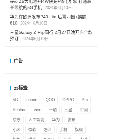
vivo Z6大电池+44W快充+省电引擎 打造超
长续航的5G手机
2024年6月10日
华为在欧洲发布P40 Lite 后置四摄+麒麟
810
2024年6月10日
三星Galaxy Z Flip国行 2月27日晚开启全款
预订
2024年6月10日
广告
云标签
5G
iphone
iQOO
OPPO
Pro
Realme
vivo
一加
三星
中国
京东
人工智能
华为
发布
小米
微软
怎么
手机
旗舰