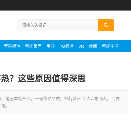
苹果频道
智能家居
手游
4G频道
VR
趣闻
智能生活
不热？这些原因值得深思
机、笔记本等产品，一句华硕品质，坚若磐石”让人印象深刻。而要
知晓。