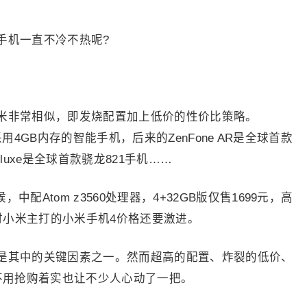
手机一直不冷不热呢?
米非常相似，即发烧配置加上低价的性价比策略。
球首次采用4GB内存的智能手机，后来的ZenFone AR是全球首款
Deluxe是全球首款骁龙821手机……
中配Atom z3560处理器，4+32GB版仅售1699元，高
，比当时小米主打的小米手机4价格还要激进。
是其中的关键因素之一。然而超高的配置、炸裂的低价、
及不用抢购着实也让不少人心动了一把。