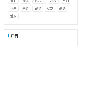
智能
曝光
机器人
游戏
系列
苹果
荣耀
谷歌
骁龙
高通
魅族
广告