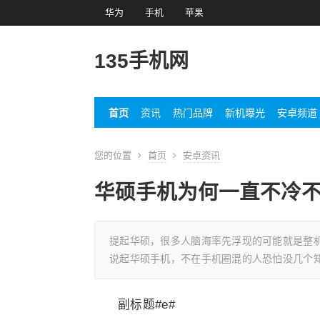
华为
手机
苹果
135手机网
首页
资讯
热门品牌
新机曝光
安卓频道
您的位置
首页
安卓资讯
华硕手机为何一直不冷
提起华硕，很多人脑海率先浮现的可能就是整
说起华硕手机，不在手机圈混的人恐怕没几个
副标题#e#