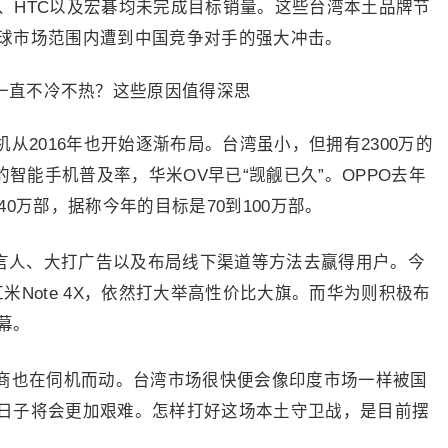
硕、HTC以及宏碁均未完成目标销量。这些台湾本土品牌节
球市场范围内遭到中国竞争对手的强大冲击。
从2016年也开始逐渐布局。台湾虽小，但拥有2300万的
的智能手机普及率，华米OV早已“觊觎已久”。OPPO去年
0万部，据称今年的目标是70到100万部。
代言人、大打广告以及布局线下渠道等方法去赢得用户。今
红米Note 4X，依然打大举高性价比大旗。而华为则积极布
幕。
商也在伺机而动。台湾市场很快便会像印度市场一样被国
日子将会更加艰难。怎样打好这场本土守卫战，是目前摆