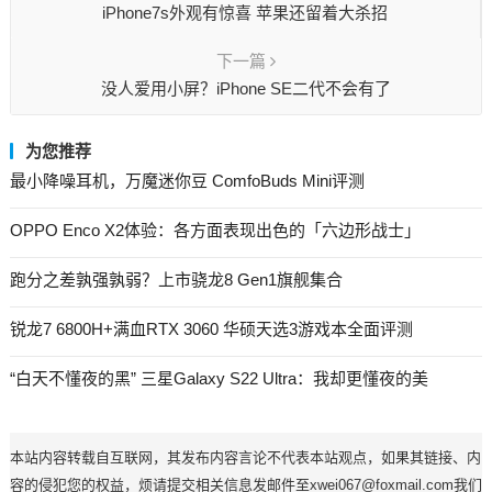
iPhone7s外观有惊喜 苹果还留着大杀招
下一篇
没人爱用小屏？iPhone SE二代不会有了
为您推荐
最小降噪耳机，万魔迷你豆 ComfoBuds Mini评测
OPPO Enco X2体验：各方面表现出色的「六边形战士」
跑分之差孰强孰弱？上市骁龙8 Gen1旗舰集合
锐龙7 6800H+满血RTX 3060 华硕天选3游戏本全面评测
“白天不懂夜的黑” 三星Galaxy S22 Ultra：我却更懂夜的美
本站内容转载自互联网，其发布内容言论不代表本站观点，如果其链接、内
容的侵犯您的权益，烦请提交相关信息发邮件至xwei067@foxmail.com我们