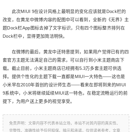
此次MIUI 9在设计风格上最明显的变化应该就是Dock栏的
改变，在黄龙中微博内容的配图中可以看到，全新的《无界》主
题Dock栏App图标去掉了文字标识，只有四个图标整齐排列在
Dock栏中，显得更加简洁明快。
在微博的最后，黄龙中还特意提到，如果用户觉得已有的四
套官方主题无法满足自己的需求，可以自行到小米主题商店下
载。截止目前，小米主题商店已经拥有5.3万多套主题可供选
择。提供个性化的主题下载一直都是MIUI一大特色——这也是
小米早在2010年首创的设计师生态——看来在即将到来的MIUI
9系统中，小米将继续延续MIUI这一特色，在稳定流畅运行的前
提下，为用户送上更多的视觉享受。
免责声明：文章内容不代表本站立场，本站不对其内容的真实性、
完整性、准确性给予任何担保、暗示和承诺，仅供读者参考，文章