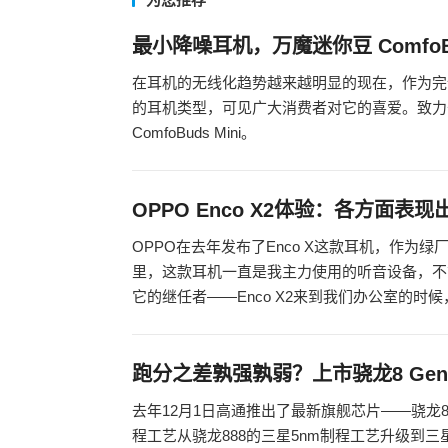
最小降噪耳机，万魔迷你豆 ComfoBu
在耳机的无线化趋势越来越明显的现在，作为完
的耳机类型，可见广大消费者对它的喜爱。致力于
ComfoBuds Mini。
OPPO Enco X2体验：各方面
OPPO在去年发布了Enco X这款耳机，作为绿
里，这款耳机一直是我主力使用的听音设备，不
它的继任者——Enco X2来到我们办公室的时候
跑分之差孰强孰弱？上市骁龙8 Ge
去年12月1日高通推出了最新旗舰芯片——骁龙8 
程工艺从骁龙888的三星5nm制程工艺升级到三星4