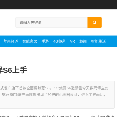
苹果频道
智能家居
手游
4G频道
VR
趣闻
智能生活
屏S6上手
式发布旗下首款全面屏魅蓝S6。↑↑↑魅蓝S6邀请函今天数码博主@
，魅蓝S6锁屏界面底部出现了经典的小圆圈设计，进入主界面后，