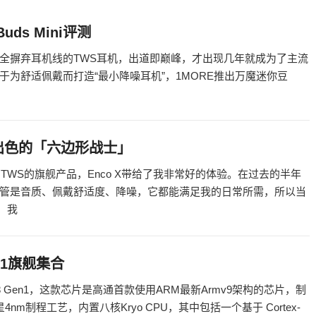
ds Mini评测
全摒弃耳机线的TWS耳机，出道即巅峰，才出现几年就成为了主流
为舒适佩戴而打造“最小降噪耳机”，1MORE推出万魔迷你豆
表现出色的「六边形战士」
厂TWS的旗舰产品，Enco X带给了我非常好的体验。在过去的半年
管是音质、佩戴舒适度、降噪，它都能满足我的日常所需，所以当
，我
n1旗舰集合
Gen1，这款芯片是高通首款使用ARM最新Armv9架构的芯片，制
nm制程工艺，内置八核Kryo CPU，其中包括一个基于 Cortex-