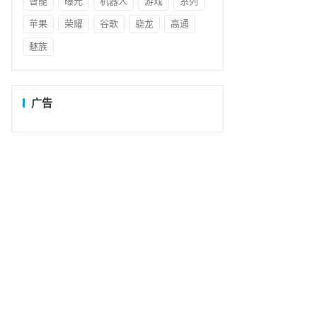
智能
曝光
机器人
游戏
系列
苹果
荣耀
谷歌
骁龙
高通
魅族
广告