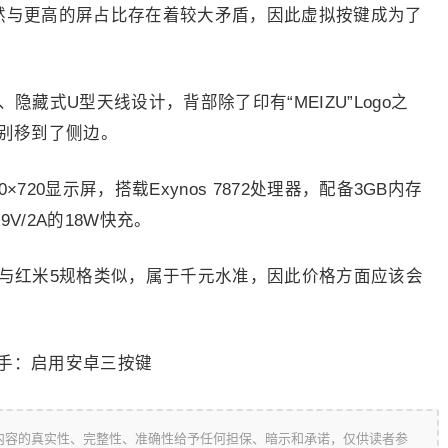
显然与更高的屏占比存在着较大矛盾，因此虚拟按键成为了
隐藏式U型天线设计，背部除了印有“MEIZU”Logo之
纹识别移到了侧边。
×720显示屏，搭载Exynos 7872处理器，配备3GB内存
9V/2A的18W快充。
，与红米5规格类似，属于千元水准，因此价格方面应该会
内容的真实性、完整性、准确性给予任何担保、暗示和承诺，仅供读者参