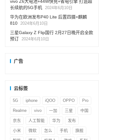
vivo Z6大电池+44W快充+省电引擎 打造超
长续航的5G手机
2024年6月10日
华为在欧洲发布P40 Lite 后置四摄+麒麟
810
2024年6月10日
三星Galaxy Z Flip国行 2月27日晚开启全款
预订
2024年6月10日
广告
云标签
5G
iphone
iQOO
OPPO
Pro
Realme
vivo
一加
三星
中国
京东
人工智能
华为
发布
小米
微软
怎么
手机
旗舰