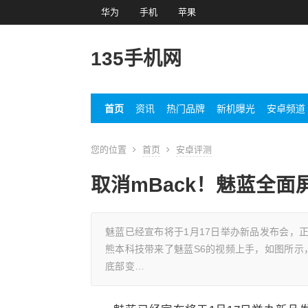
华为
手机
苹果
135手机网
首页
资讯
热门品牌
新机曝光
安卓频道
您的位置
首页
安卓评测
取消mBack！魅蓝全面
魅蓝已经宣布将于1月17日举办新品发布会，正
熊本科技带来了魅蓝S6的视频上手，如图所示
底部变…