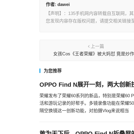
作者:
dawei
【声明】：135手机网内容转载自互联网，
您发现内容存在版权问题，请提交相关链接至邮箱
上一篇
女孩Cos《王者荣耀》被大妈怼 竟是炒
为您推荐
OPPO Find N展开一刻，两大
荣耀发布了荣耀60系列的新品，特别是荣耀60 P
活和游玩记录的好帮手。多镜录像功能在荣耀50系
隔空换镜这一创新功能，对拍摄Vlog来说相当
敢为天下后，OPPO Find N折叠