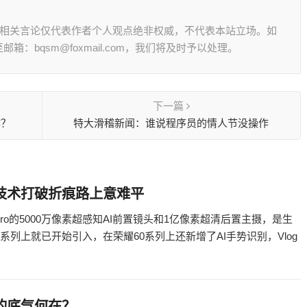
其相关言论仅代表作者个人观点绝非权威，不代表本站立场。如
：bqsm@foxmail.com，我们将及时予以处理。
下一篇
作？
特大滑稽新闻：谁说程序员的情人节没操作
创新技术打破折痕路上意难平
ro的5000万像素超感知AI前置镜头和1亿像素超清后置主摄，是生
列上就已开始引入，在荣耀60系列上还新增了AI手势识别，Vlog
屏的底气何在？