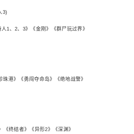
3)
特人1、2、3》《金刚》《群尸玩过界》
5》《珍珠港》《勇闯夺命岛》《绝地战警》
》《终结者》《异形2》《深渊》