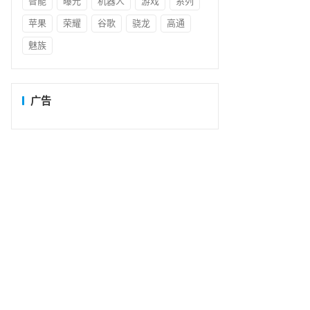
智能
曝光
机器人
游戏
系列
苹果
荣耀
谷歌
骁龙
高通
魅族
广告