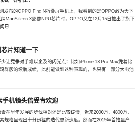
布的OPPO Find N折叠屏手机上，我看到的是OPPO敢为天下
iSilicon X影像NPU芯片时，OPPO又在12月15日推出了旗下
传闻已
系列芯片知道一下
少让竞争对手难以企及的闪光点：比如iPhone 13 Pro Max凭着比
鸡群般的续航成绩，此前能做到这种表现的，也只有一部分大电池
像素手机镜头倍受青欢迎
头像素在早年发展的步伐相对还是比较缓慢，近来2000万、4800万、
的像素规格呈现出十分迅猛的迭代更新速度。然而在2019年首推量产