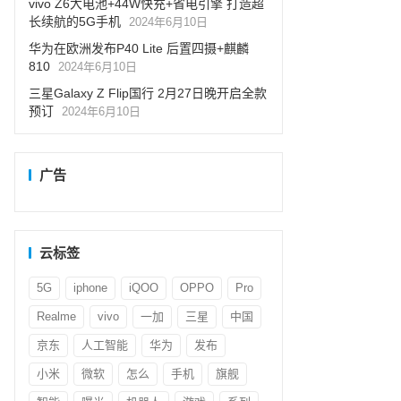
vivo Z6大电池+44W快充+省电引擎 打造超
长续航的5G手机
2024年6月10日
华为在欧洲发布P40 Lite 后置四摄+麒麟
810
2024年6月10日
三星Galaxy Z Flip国行 2月27日晚开启全款
预订
2024年6月10日
广告
云标签
5G
iphone
iQOO
OPPO
Pro
Realme
vivo
一加
三星
中国
京东
人工智能
华为
发布
小米
微软
怎么
手机
旗舰