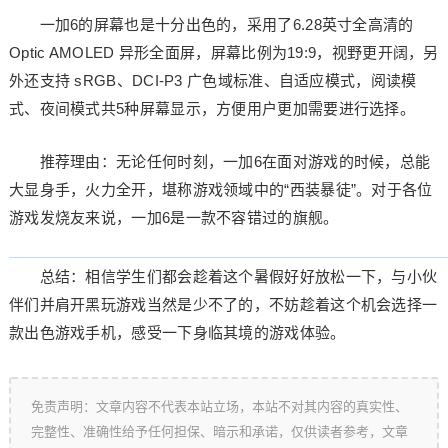
一加6的屏幕也是十分出色的，采用了6.28英寸全高清的
Optic AMOLED 异形全面屏，屏幕比例为19:9，视野更开阔，另
外还支持 sRGB、DCI-P3 广色域标准、自适应模式，阅读模
式、夜间模式共5种屏幕显示，方便用户更加需要进行选择。
推荐理由：无论任何时刻，一加6在面对游戏的时候，总能
大显身手，火力全开，堪称游戏领域中的“西装暴徒”。对于各位
游戏发烧友来说，一加6是一款不容错过的旗舰。
总结：相信学生们都会趁着这个暑假好好放松一下，与小伙
伴们并肩开黑玩游戏当然是少不了的，不妨趁着这个机会选择一
款出色游戏手机，感受一下身临其境的游戏体验。
免责声明：文章内容不代表本站立场，本站不对其内容的真实性、
完整性、准确性给予任何担保、暗示和承诺，仅供读者参考，文章