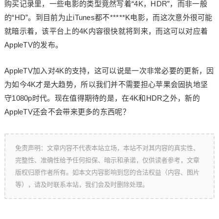
购买记录里，一些电影的类型竟然写着“4K，HDR”，而非一般
的“HD”。到目前为止iTunes都不*****K电影，而这次意外很可能
就暗示着，该平台上的4K内容很快就将到来，而这可以对应着
AppleTV的发布。
AppleTV加入对4K的支持，这可以说是一次非常必要的更新，因
为如今4K才是大趋势，所以我们并不需要担心苹果会固执地坚
守1080p时代。现在值得期待的是，在4K和HDR之外，新的
AppleTV还会不会带来更多的东西呢？
免责声明：文章内容不代表本站立场，本站不对其内容的真实性、
完整性、准确性给予任何担保、暗示和承诺，仅供读者参考，文章
版权归原作者所有。如本文内容影响到您的合法权益（内容、图片
等），请及时联系本站，我们会及时删除处理。