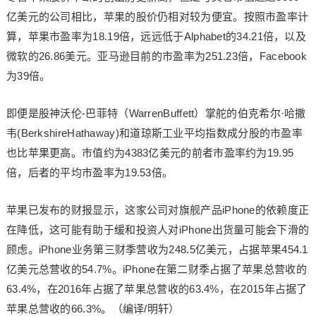
亿美元的公司相比，苹果的股价仍相对较为便宜。按照市盈率计
算，苹果市盈率为18.19倍，远远低于Alphabet的34.21倍，以及
微软的26.86美元。亚马逊目前的市盈率为251.23倍，Facebook
为39倍。
即便是股神沃伦-巴菲特（WarrenBuffett）掌舵的伯克希尔·哈撒
韦(BerkshireHathaway)和道琼斯工业平均指数成分股的市盈率
也比苹果更高。市值约为4383亿美元的前者市盈率约为19.95
倍，后者的平均市盈率为19.53倍。
苹果已发布的财报显示，这家公司对旗舰产品iPhone的依赖度正
在降低，这可能有助于缓和投资人对iPhone出货量可能会下滑的
顾虑。iPhone业务第三财季营收为248.5亿美元，占据苹果454.1
亿美元总营收的54.7%。iPhone在第二财季占据了苹果总营收的
63.4%，在2016年占据了苹果总营收的63.4%，在2015年占据了
苹果总营收的66.3%。（编译/明轩）