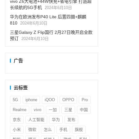
vivo Z6大电池+44W快充+省电引擎 打造超
长续航的5G手机
2024年6月10日
华为在欧洲发布P40 Lite 后置四摄+麒麟
810
2024年6月10日
三星Galaxy Z Flip国行 2月27日晚开启全款
预订
2024年6月10日
广告
云标签
5G
iphone
iQOO
OPPO
Pro
Realme
vivo
一加
三星
中国
京东
人工智能
华为
发布
小米
微软
怎么
手机
旗舰