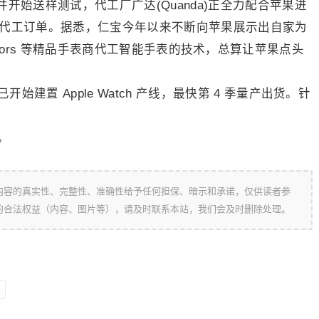
开始送样测试，代工厂广达(Quanda)正全力配合苹果进
位未来代工订单。据悉，仁宝今年以来不断向苹果展示出自家为
chael Kors 等精品手表商代工智能手表的技术，总算让苹果点头
建置 Apple Watch 产线，最快第 4 季量产出货。针
。
内容的真实性、完整性、准确性给予任何担保、暗示和承诺，仅供读者参
的合法权益（内容、图片等），请及时联系本站，我们会及时删除处理。
果