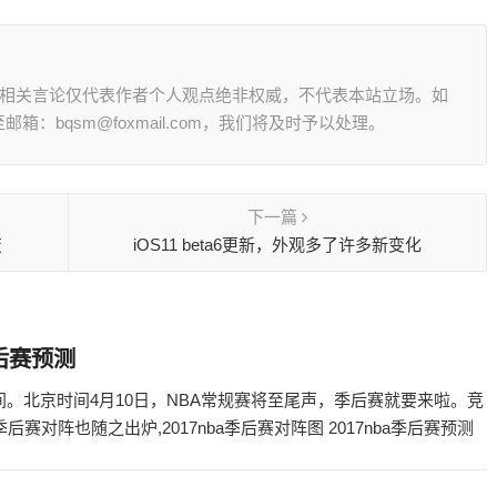
其相关言论仅代表作者个人观点绝非权威，不代表本站立场。如
：bqsm@foxmail.com，我们将及时予以处理。
下一篇
变
iOS11 beta6更新，外观多了许多新变化
季后赛预测
开始时间。北京时间4月10日，NBA常规赛将至尾声，季后赛就要来啦。竞
对阵也随之出炉,2017nba季后赛对阵图 2017nba季后赛预测