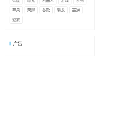
智能
曝光
机器人
游戏
系列
苹果
荣耀
谷歌
骁龙
高通
魅族
广告