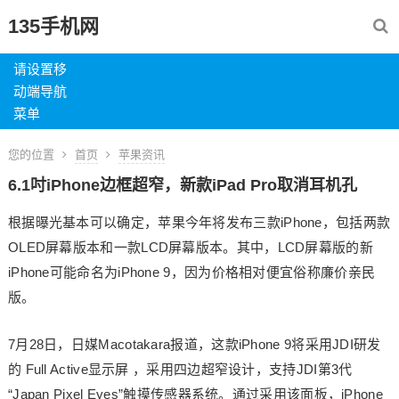
135手机网
请设置移
动端导航
菜单
您的位置
首页
苹果资讯
6.1吋iPhone边框超窄，新款iPad Pro取消耳机孔
根据曝光基本可以确定，苹果今年将发布三款iPhone，包括两款
OLED屏幕版本和一款LCD屏幕版本。其中，LCD屏幕版的新
iPhone可能命名为iPhone 9，因为价格相对便宜俗称廉价亲民
版。
7月28日，日媒Macotakara报道，这款iPhone 9将采用JDI研发
的 Full Active显示屏 ，采用四边超窄设计，支持JDI第3代
“Japan Pixel Eyes”触摸传感器系统。通过采用该面板，iPhone