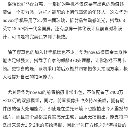
俗话说好马配好鞍，一部好的手机不仅仅要有出色的颜值还
要做一个实力派，这样才能配的上朝气满满的年轻人。这次华为
nova3手机采用了3D双曲面玻璃，折射晶莹动感流光，搭载6.3
英寸19.5:9新一代全面屏，还有息屏一体化设计及前置对称设
计，可谓是将完美追求到了极致。
除了樱草色的加入让手机增色不少，华为nova3樱草金本身性
能也足够强大。搭载了自家的麒麟970处理器，让你游戏不再卡
顿。更惊喜的是，该机采用前后双摄共四颗摄像头拍照方案，极
大地提升自己的拍照能力。
尤其是华为nova3的前置拍摄非常出色，不仅配备了2400万
+200万的双摄模组，同时，前置摄像头也支持AI美颜，拥有硬
件级的强大处理能力，即使是在逆光环境下也能拍出令人震撼的
照片，而且每个点都是真实感光生成，画质无损输出，能支持冲
洗出来最大1.5*2米的喷绘海报，因此华为官方称之为“海报级的