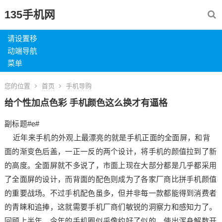
135手机网
请设置移
动端导航
菜单
您的位置
首页
手机导购
给个性加点色彩 手机颜色这么换才有逼格
副标题#e#
近年来手机的外观上最漂亮的就是手机正面的全面屏，和背
面的渐变色后盖，一正一反的两个设计，将手机的颜值拉到了新
的高度。全面屏就不多说了，市面上现在大部分都是几乎都采用
了全面屏的设计，而背面的配色则成为了各家厂商比拼手机颜值
的重要战场。不过手机配色虽多，但并非每一款都能得到消费者
的青睐和追捧，这就需要手机厂商们敏锐的洞察力和感知力了。
回顾上半年，今年的手机圈似乎像约好了似的，使出浑身解数开