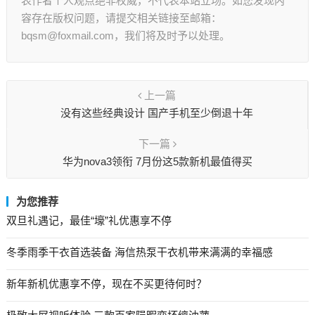
表作者个人观点绝非权威，不代表本站立场。如您发现内
容存在版权问题，请提交相关链接至邮箱：
bqsm@foxmail.com，我们将及时予以处理。
上一篇
没有这些经典设计 国产手机至少倒退十年
下一篇
华为nova3领衔 7月份这5款新机最值得买
为您推荐
双旦礼遇记，最佳“壕”礼优惠享不停
冬季雨季干衣首选装备 海信热泵干衣机带来满满的幸福感
新年新机优惠享不停，现在不买更待何时？