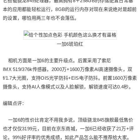
它搭载骁龙845处理器，最高拥有8＋258GB的存储配置日常基
本的应用都能轻松运行，8GB的运行内存对现在来说绝对是超前
的设置，哪怕用两三年也不会落伍。
一加6琥珀红
相机方面是一加6的主要升级点。后置采用了索尼
IMX 519/376k传感器，2000万+1600万像素AI高速摄像头，双
f/1.7大光圈，支持OIS光学防抖+EIS电子防抖。前置1600万像素
摄像头，支持AI人像模式以及人脸解锁，解锁速度可达0.4秒。
编辑点评：
一加6的性价比肯定不用我多说，顶级骁龙845旗舰最低售价
也才仅仅3199元，目前在京东商城，一加6已经收获了21万+评
论，99%好评率的优秀成绩，如此产品怎么能不推荐给大家。