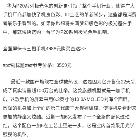
华为P20系列极光色的创新更引领了整个手机行业，使得广大
手机厂商都加快了机身色彩、ID工艺的革新脚步，这些都是消费
者最乐于看到的。如果你也想将充满梦幻般色彩的极光握在手
中，那就快快选购一台华为P20系列极光色手机吧。
全面屏徕卡三摄手机4988元购买直达>>
#p#副标题#e#参考价格：3599元
最近一款国产旗舰在全球被热议，这是因为它开售仅22天完
成了真实销量超100万台的壮举。这款旗舰机型就是一加手机
6，这款手机的屏幕采用6.3英寸的19:9AMOLED刘海全面屏，
圆润的机身加上全面的第三代康宁大猩猩玻璃，使得机身看起来
更加的静谧又炫酷。近期一加6又发布了一个全新的配色琥珀
红，这个配色一加6在工艺上更进一步，它是业内首款采用光学
镀膜的机型。