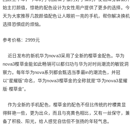
始主打颜值，惊艳的配色设计为女性用户提供了更多的选择。今
天为大家推荐几款颜值配色让人眼前一亮的手机，帮你解决换机
选择恐惧症的烦恼。
参考价格：2999元
近日发布的新机华为nova3采用了全新的樱草金配色。华为
nova3樱草金能如此畅销可以都归功与华为对时尚潮流的敏锐洞
察力。每年华为nova系列都会甄选当季最in的潮流色，并冠
以"星耀版"命名，华为nova3樱草金的全称就是"华为nova3星耀
版·樱草金"。
作为全新的手机配色，樱草金的配色不但比传统的柠檬黄显
得鲜艳一些，更为出众，而且与亮黄色相比，又有一丝保守，兼
备了积极、阳光，给人感觉自信但不张扬的年轻气息。