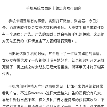
手机系统层面的卡顿是肉眼可见的
手机卡顿是常有的事情，实测打开微信、浏览器、今日头
条、百度等软件都会有多达数秒的卡顿。大多数手机自带软件都
有一个通病：广告。广告的加载自然会拖慢手机的性能，这是绝
对无法忍受的（详情点击下方视频进行观看）。
当把玩这款手机的时候，甚至遇上了一件极度尴尬的事情。
女朋友在微信发了一段视频让我夸她好看，结果视频打开之后就
死机了，再上线之时女朋友已经大发雷霆，解释半天才终于糊弄
过去。
手机内部软件植入广告这事很常见，比如小米的系统就经常
看到广告。不过像weiimi7S这样大量植入广告的还真没有几家。
靠硬件赚钱当然不够，植入多种广告才能持续的获得高收益，不
过这就意味着手机消费者当产品又卖了一遍。个人表示对这些内