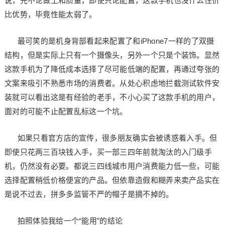
说，先不论做工和质量，即使只论配置，这款手机也没什么性价
比优势，毕竟性能太弱了。
最可笑的是机身背部看起来配置了和iPhone7一样的了双摄
结构，但是实际上只有一个摄像头，另外一个只是个装饰。显然
这款手机为了降低成本选择了尽可能低端的配置，再通过夸张的
文案来吸引不熟悉市场的消费者。从处心积虑地拦截测试软件安
装就可以看出这是有经验的老手，不小心买了这款手机的用户，
面对的可能不止配置乱标这一个坑。
如果只看官方店的宣传，很多朋友确实会被诱惑着入手。但
即使只花两三百块钱入手，买一部三四年前就淘汰的入门级手
机，仍然没有必要。都说三四线城市用户消费能力低一些，可能
选择配置稍低价格便宜的产品。但依靠造假和糊弄来卖产品实在
是说不过去，拼多多监管不严的帽子是摘不掉的。
拍照体验我给一个“能用”的结论