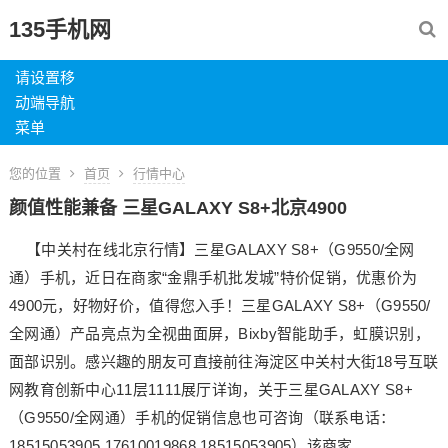
135手机网
请设置移
动端导航
菜单
您的位置
首页
行情中心
颜值性能兼备 三星GALAXY S8+北京4900
【中关村在线北京行情】三星GALAXY S8+（G9550/全网
通）手机，近日在商家“金鼎手机批发城”特价促销，优惠价为
4900元，好物好价，值得您入手！三星GALAXY S8+（G9550/
全网通）产品亮点为全视曲面屏，Bixby智能助手，虹膜识别，
面部识别。感兴趣的朋友可直接前往海淀区中关村大街18号互联
网教育创新中心11层1111展厅详询，关于三星GALAXY S8+
（G9550/全网通）手机的促销信息也可咨询（联系电话：
18515053905 17610019868 18515053905）该商家。