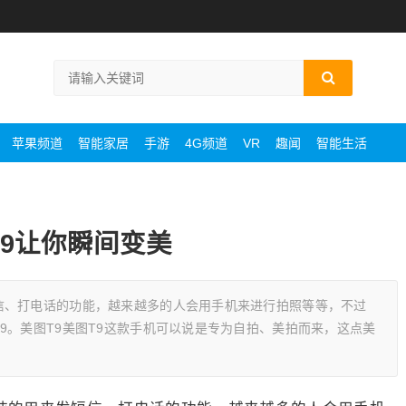
苹果频道
智能家居
手游
4G频道
VR
趣闻
智能生活
T9让你瞬间变美
信、打电话的功能，越来越多的人会用手机来进行拍照等等，不过
9。美图T9美图T9这款手机可以说是专为自拍、美拍而来，这点美