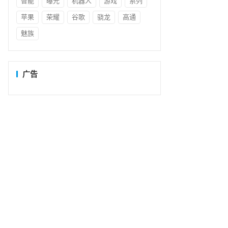
智能
曝光
机器人
游戏
系列
苹果
荣耀
谷歌
骁龙
高通
魅族
广告