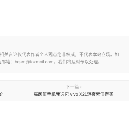
其相关言论仅代表作者个人观点绝非权威，不代表本站立场。如
：bqsm@foxmail.com，我们将及时予以处理。
下一篇
价
高颜值手机我选它 vivo X21魅夜紫值得买