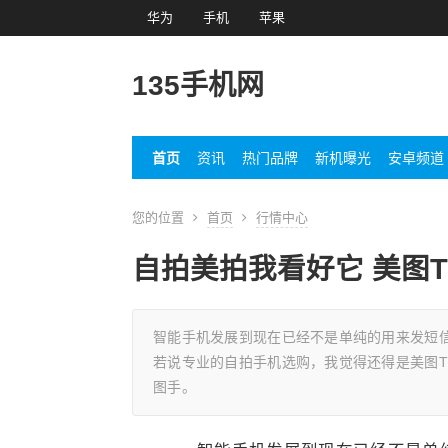
华为
手机
苹果
135手机网
首页
资讯
热门品牌
新机曝光
安卓频道
您的位置
首页
行情中心
自拍美拍我看好它 美图
智能手机发展到现在已经不是单纯的用来发短
若说专业的自拍手机选购，我觉得还得是美图T
图手。