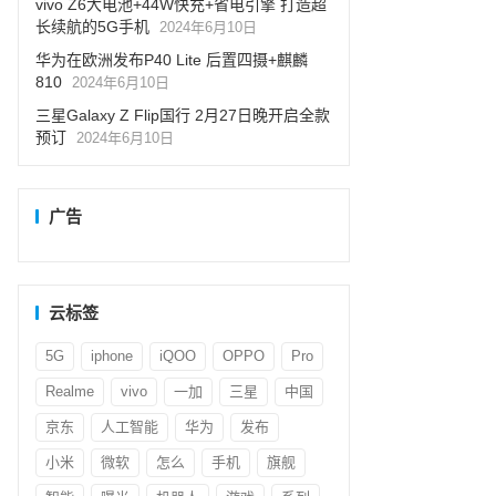
vivo Z6大电池+44W快充+省电引擎 打造超
长续航的5G手机
2024年6月10日
华为在欧洲发布P40 Lite 后置四摄+麒麟
810
2024年6月10日
三星Galaxy Z Flip国行 2月27日晚开启全款
预订
2024年6月10日
广告
云标签
5G
iphone
iQOO
OPPO
Pro
Realme
vivo
一加
三星
中国
京东
人工智能
华为
发布
小米
微软
怎么
手机
旗舰