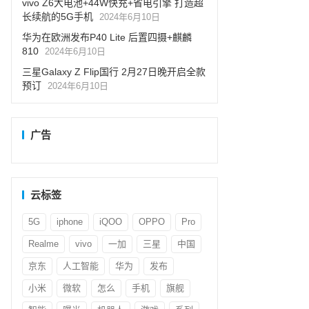
vivo Z6大电池+44W快充+省电引擎 打造超
长续航的5G手机
2024年6月10日
华为在欧洲发布P40 Lite 后置四摄+麒麟
810
2024年6月10日
三星Galaxy Z Flip国行 2月27日晚开启全款
预订
2024年6月10日
广告
云标签
5G
iphone
iQOO
OPPO
Pro
Realme
vivo
一加
三星
中国
京东
人工智能
华为
发布
小米
微软
怎么
手机
旗舰