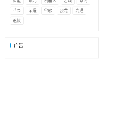
智能
曝光
机器人
游戏
系列
苹果
荣耀
谷歌
骁龙
高通
魅族
广告