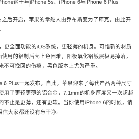
iPhone 5s、iPhone 6与iPhone 6 Plus
s发布之后开启，苹果的掌舵人由乔布斯变为了库克。由此开
。
幕，更全面功能的iOS系统，更轻薄的机身。可惜新的材质
 5背面使用的铝制后壳上色困难，阳极氧化铝镀层极易掉落，
来不可挽回的伤痕，黑色版本上尤为严重。
one 6 Plus一起发布，自此，苹果迎来了每代产品两种尺寸
用了更轻更薄的铝合金，7.1mm的机身厚度又一次超越
不止是更薄，还有更软。当你使用iPhone 6的时候，请
相信大家都还没有忘干净。