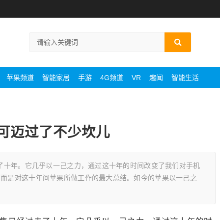
苹果频道
智能家居
手游
4G频道
VR
趣闻
智能生活
 它可迈过了不少坎儿
过去了十年。它几乎以一己之力，通过这十年的时间改变了我们对手机
，而是对这十年间苹果所做工作的最大总结。如今的苹果以一己之