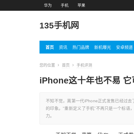
华为
手机
苹果
135手机网
首页
资讯
热门品牌
新机曝光
安卓频道
您的位置
首页
手机评测
iPhone这十年也不易
不知不觉，离第一代iPhone正式发售已经
的印象。“重新定义了手机”不再只是一个标语
力。