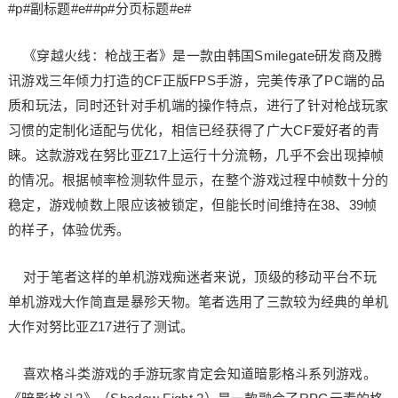
#p#副标题#e##p#分页标题#e#
《穿越火线：枪战王者》是一款由韩国Smilegate研发商及腾
讯游戏三年倾力打造的CF正版FPS手游，完美传承了PC端的品
质和玩法，同时还针对手机端的操作特点，进行了针对枪战玩家
习惯的定制化适配与优化，相信已经获得了广大CF爱好者的青
睐。这款游戏在努比亚Z17上运行十分流畅，几乎不会出现掉帧
的情况。根据帧率检测软件显示，在整个游戏过程中帧数十分的
稳定，游戏帧数上限应该被锁定，但能长时间维持在38、39帧
的样子，体验优秀。
对于笔者这样的单机游戏痴迷者来说，顶级的移动平台不玩
单机游戏大作简直是暴殄天物。笔者选用了三款较为经典的单机
大作对努比亚Z17进行了测试。
喜欢格斗类游戏的手游玩家肯定会知道暗影格斗系列游戏。