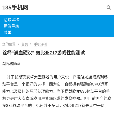
135手机网
请设置移
动端导航
菜单
您的位置
首页
手机评测
诠释“满血硬汉” 努比亚Z17游戏性能测试
副标题#e#
对于长期玩安卓大型游戏的用户来说，高通骁龙旗舰系列移
动平台是一个很好的选择，因为它一直都拥有强劲的CPU运算
能力以及极佳的图形处理能力。当下搭载骁龙835移动平台的手
机更是广大安卓游戏用户梦寐以求的发烧神器。但目前国产的骁
龙835移动平台的手机还并不多见，努比亚Z17就是其中一员。