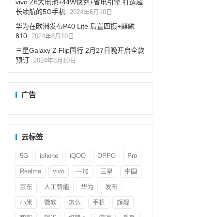
vivo Z6大电池+44W快充+省电引擎 打造超
长续航的5G手机
2024年6月10日
华为在欧洲发布P40 Lite 后置四摄+麒麟
810
2024年6月10日
三星Galaxy Z Flip国行 2月27日晚开启全款
预订
2024年6月10日
广告
云标签
5G
iphone
iQOO
OPPO
Pro
Realme
vivo
一加
三星
中国
京东
人工智能
华为
发布
小米
微软
怎么
手机
旗舰