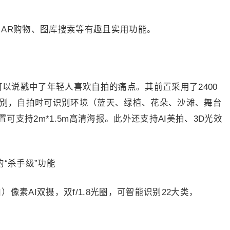
图、AR购物、图库搜索等有趣且实用功能。
可以说戳中了年轻人喜欢自拍的痛点。其前置采用了2400
AI识别，自拍时可识别环境（蓝天、绿植、花朵、沙滩、舞台
置可支持2m*1.5m高清海报。此外还支持AI美拍、3D光效
白）像素AI双摄，双f/1.8光圈，可智能识别22大类，