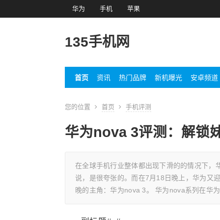
华为
手机
苹果
135手机网
首页
资讯
热门品牌
新机曝光
安卓频道
您的位置
首页
手机评测
华为nova 3评测：解
在全球手机行业整体都出现下滑的的情况下，
说，是很夸张的。而在7月18日晚上，华为又
晚的主角：华为nova 3。 华为nova系列在华