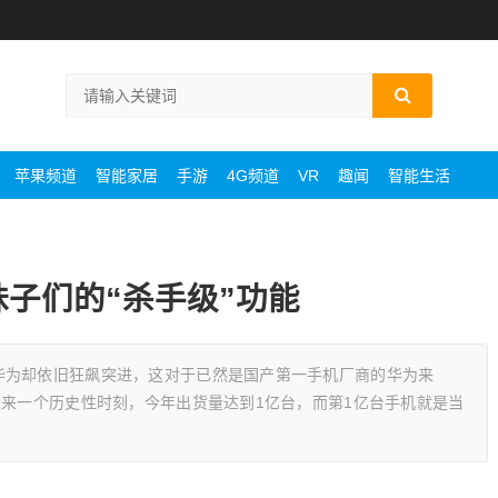
苹果频道
智能家居
手游
4G频道
VR
趣闻
智能生活
锁妹子们的“杀手级”功能
华为却依旧狂飙突进，这对于已然是国产第一手机厂商的华为来
迎来一个历史性时刻，今年出货量达到1亿台，而第1亿台手机就是当
为