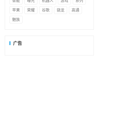
智能
曝光
机器人
游戏
系列
苹果
荣耀
谷歌
骁龙
高通
魅族
广告