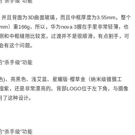
，并且背面为3D曲面玻璃，而且中框厚度为3.55mm，整个
7.3mm）重166g，所以，华为nova 3握在手里非常轻薄，也
侧和中框缝隙比较宽，过渡并不是很顺滑，有点割手，可
会有这个问题。
变色)、亮黑色、浅艾蓝、星耀版·樱草金（纳米级镀膜工
楹紫，还是非常漂亮的。背部LOGO位于左下角，与摄像
用了这种设计。