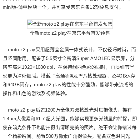
mini版-薄电模块一个，并可享受京东白条12期免息支付。
全新moto z2 play在京东平台首发预售
moto z2 play采用超薄全金属一体式设计，不仅轻巧时尚，而
且坚固耐用。配备了5.5英寸全高清Super AMOLED显示屏，分
辨率高达1920×1080 dpi，在保持靓丽色彩的同时，画质细节呈
现更为清晰细腻。搭载了高通®骁龙™八核处理器，及4GB运存
和64GB闪存，moto z2 play的性能十分强劲，能够带来流畅的
操作和出色的游戏及视频体验。
moto z2 play后置1200万全像素双核激光对焦摄像头，拥有
1.4μm大像素和f/1.7 超大光圈，能够实现更多光线量的捕捉，即
使在暗光条件下也能拍摄出清晰完美的照片，绝不会让你错过每
一个精彩瞬间。前置500万像素广角摄像头，配备双色温闪光