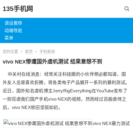
135手机网
请设置移
动端导航
菜单
您的位置
首页
手机新闻
vivo NEX惨遭国外虐机测试 结果意想不到
中关村在线消息：经常关注科技圈的小伙伴想必都知道，国
外友人总是喜欢折腾，将各类电子产品展开一系列的暴利测试。
近日，国外知名虐机博主JerryRigEverything在YouTube发布了
一则狂虐我们国产手机vivo NEX的视频，然而经过百般虐待之
后，vivo NEX依旧坚挺如初。
vivo NEX暴力测试