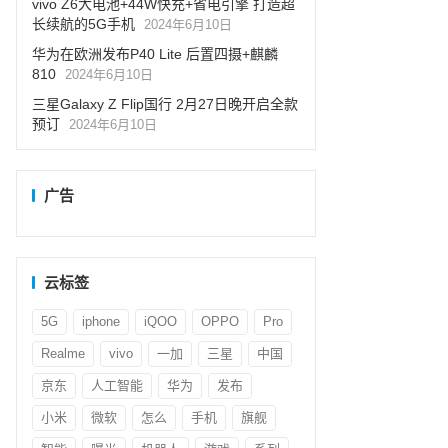
vivo Z6大电池+44W快充+省电引擎 打造超
长续航的5G手机
2024年6月10日
华为在欧洲发布P40 Lite 后置四摄+麒麟
810
2024年6月10日
三星Galaxy Z Flip国行 2月27日晚开启全款
预订
2024年6月10日
广告
云标签
5G
iphone
iQOO
OPPO
Pro
Realme
vivo
一加
三星
中国
京东
人工智能
华为
发布
小米
微软
怎么
手机
旗舰