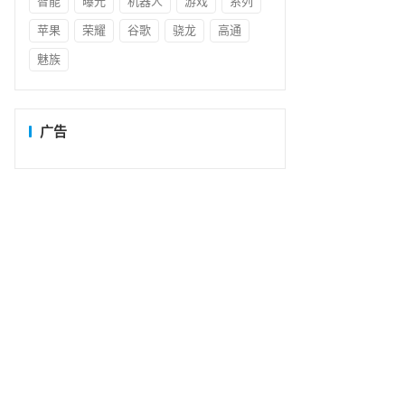
智能
曝光
机器人
游戏
系列
苹果
荣耀
谷歌
骁龙
高通
魅族
广告