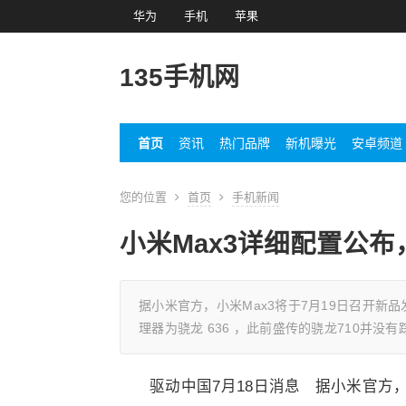
华为
手机
苹果
135手机网
首页
资讯
热门品牌
新机曝光
安卓频道
您的位置
首页
手机新闻
小米Max3详细配置公布
据小米官方，小米Max3将于7月19日召开
理器为骁龙 636 ，此前盛传的骁龙710并没
驱动中国7月18日消息 据小米官方，