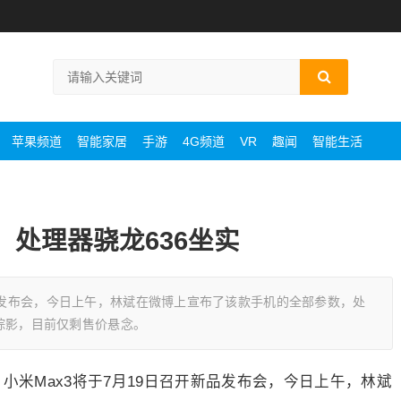
苹果频道
智能家居
手游
4G频道
VR
趣闻
智能生活
，处理器骁龙636坐实
新品发布会，今日上午，林斌在微博上宣布了该款手机的全部参数，处
有踪影，目前仅剩售价悬念。
小米Max3将于7月19日召开新品发布会，今日上午，林斌