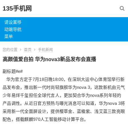
135手机网
请设置移
动端导航
菜单
您的位置
首页
手机新闻
高颜值爱自拍 华为nova3新品发布会直播
副标题#e#
华为官方定于7月18日晚18:00，在深圳大运中心体育馆举行新
品发布会，推出新一代时尚轻旗舰华为nova 3，这款新机由元气
少年易烊千玺担任全球代言人，更加契合华为nova系列年轻的
产品调性。从近日官方预热与曝光消息可以知道，华为nova 3将
采用新一代全面屏设计，提供樱草金、蓝楹紫、浅艾蓝三款亮眼
配色，搭载麒麟970人工智能移动计算平台。