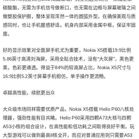
碳酸酯，无需为手机信号做断口，也无需在边框与屏幕玻璃之间
做塑胶保护圈，整体呈现浑然一体的圆弧外型，在确保美观与质
感同时，也让手机握感舒适。机身内部采用金属中框，保证牢固
度。
好的显示效果对全面屏手机尤为重要，Nokia X5搭载19:9比例
5.86英寸高清刘海屏，采用全贴合技术，没有“大灰屏”，黑色更
黑，色彩更通透。得益于84%的较高屏占比，Nokia X5尺寸与
16:9比例5.2英寸屏幕手机相仿，单手操作更流畅。
卓越高性能，续航更出众
大众级市场同样需要优质产品，Nokia X5搭载 Helio P60八核处
理器，强劲性能有目共睹。Helio P60采用四颗A73大核与四颗
A53小核的组合设计，在高性能和低功耗之间取得良好平衡。玩
大型游戏可以做到最高8核全开，而应对普通应用则只需要A53