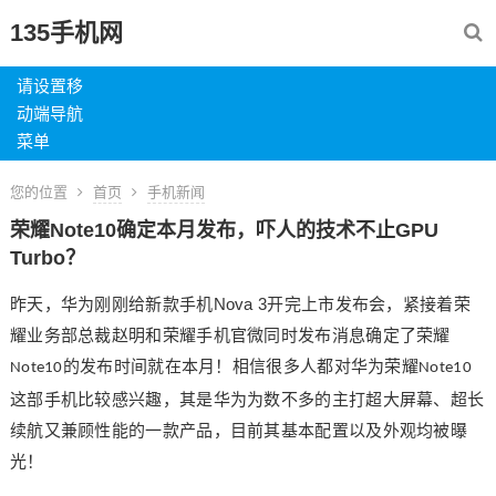
135手机网
请设置移
动端导航
菜单
您的位置
首页
手机新闻
荣耀Note10确定本月发布，吓人的技术不止GPU
Turbo？
Nova 3
昨天，华为刚刚给新款手机
开完上市发布会，紧接着荣
耀业务部总裁赵明和荣耀手机官微同时发布消息确定了荣耀
的发布时间就在本月！相信很多人都对华为荣耀
Note10
Note10
这部手机比较感兴趣，其是华为为数不多的主打超大屏幕、超长
续航又兼顾性能的一款产品，目前其基本配置以及外观均被曝
光！