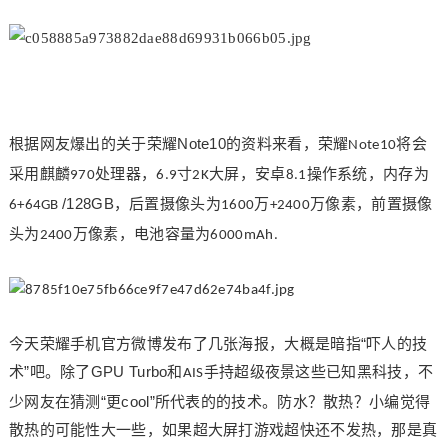
Note10
根据网友爆出的关于荣耀
的资料来看，荣耀
将会
Note10
采用麒麟
处理器，
寸
大屏，安卓
操作系统，内存为
970
6.9
2K
8.1
/128GB
，后置摄像头为
万
万像素，前置摄像
6+64GB
1600
+2400
头为
万像素，电池容量为
2400
6000mAh.
“吓人的技
今天荣耀手机官方微博发布了几张海报，
大概是暗指
术”吧。
GPU Turbo
除了
和
手持超级夜景这些已知黑科技，
不
AIS
“更cool”
少网友在猜测
所代表的的技术。防水？散热？小编觉得
散热的可能性大一些，如果超大屏打游戏超快还不发热，那是真