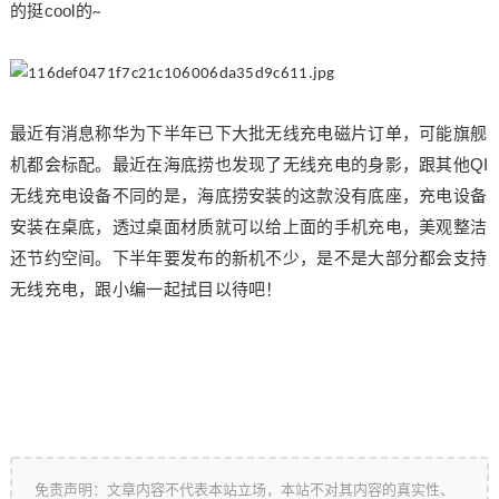
cool
的挺
的
~
最近有消息称华为下半年已下大批无线充电磁片订单，可能旗舰
QI
机都会标配。最近在海底捞
也
发现了无线充电的身影，
跟其他
无线充电设备
不
同的是
，
海底捞安装的这款没有底座，充电设备
安装在桌底，透过桌面材质
就
可以给上面的手机充电，美观整洁
还节约空间。
下半年要发布的新机不少，是不是大部分都会支持
无线充电，跟小编一起拭目以待
吧！
免责声明：文章内容不代表本站立场，本站不对其内容的真实性、