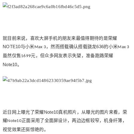
就目前来说，
喜欢大屏手机的朋友来最值得期待的是荣耀
NOTE10
636
与小米
，然而搭载
确认搭载
骁龙
的小米
Max 3
Max 3
虽然仅售
元，
但众多网友表示失望，准备跑路荣耀
1699
Note10
。
Note10
近日网上曝光了荣耀
真机照片，从曝光的图片来看，荣
耀
正面采用了全面屏设计，两边边框较窄，机身纤薄，
Note10
视觉效果
还挺
惊艳
的
。