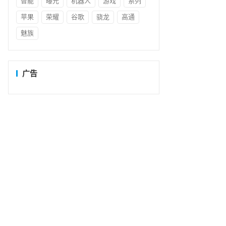
智能
曝光
机器人
游戏
系列
苹果
荣耀
谷歌
骁龙
高通
魅族
广告