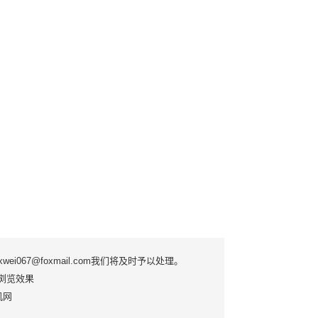
7@foxmail.com我们将及时予以处理。
优质浏览效果
手机网