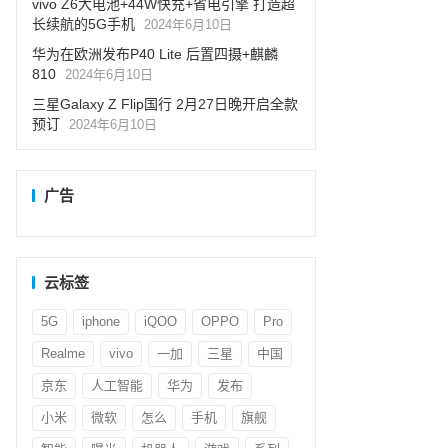
vivo Z6大电池+44W快充+省电引擎 打造超
长续航的5G手机
2024年6月10日
华为在欧洲发布P40 Lite 后置四摄+麒麟
810
2024年6月10日
三星Galaxy Z Flip国行 2月27日晚开启全款
预订
2024年6月10日
广告
云标签
5G
iphone
iQOO
OPPO
Pro
Realme
vivo
一加
三星
中国
京东
人工智能
华为
发布
小米
微软
怎么
手机
旗舰