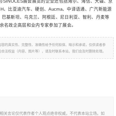
INOCES展会展览的企业还包括海尔、海信、大疆、京
CH、比亚迪汽车、硬创、Aucma、中译语通、广汽新能源
度、巴基斯坦、乌克兰、阿根廷、尼日利亚、智利、丹麦等
百余名政企高层和业内专家参加了展会。
内容的真实性、完整性、准确性给予任何担保、暗示和承诺，仅供读者参
的合法权益（内容、图片等），请及时联系本站，我们会及时删除处理。
其相关言论仅代表作者个人观点绝非权威，不代表本站立场。如