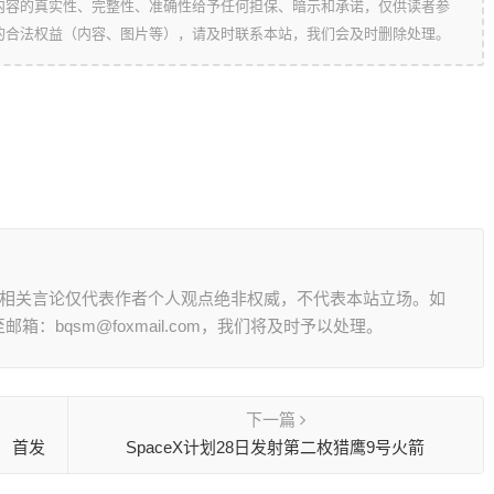
内容的真实性、完整性、准确性给予任何担保、暗示和承诺，仅供读者参
的合法权益（内容、图片等），请及时联系本站，我们会及时删除处理。
其相关言论仅代表作者个人观点绝非权威，不代表本站立场。如
：bqsm@foxmail.com，我们将及时予以处理。
下一篇
？ 首发
SpaceX计划28日发射第二枚猎鹰9号火箭