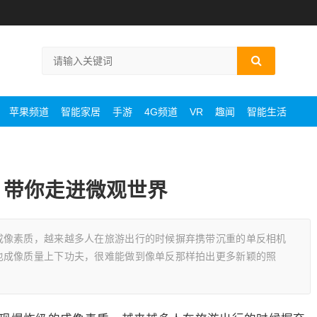
苹果频道
智能家居
手游
4G频道
VR
趣闻
智能生活
法 带你走进微观世界
成像素质，越来越多人在旅游出行的时候摒弃携带沉重的单反相机
也成像质量上下功夫，很难能做到像单反那样拍出更多新颖的照