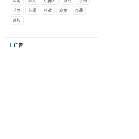
智能
曝光
机器人
游戏
系列
苹果
荣耀
谷歌
骁龙
高通
魅族
广告