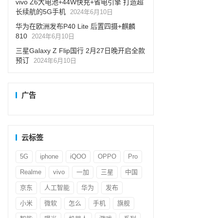
vivo Z6大电池+44W快充+省电引擎 打造超
长续航的5G手机
2024年6月10日
华为在欧洲发布P40 Lite 后置四摄+麒麟
810
2024年6月10日
三星Galaxy Z Flip国行 2月27日晚开启全款
预订
2024年6月10日
广告
云标签
5G
iphone
iQOO
OPPO
Pro
Realme
vivo
一加
三星
中国
京东
人工智能
华为
发布
小米
微软
怎么
手机
旗舰