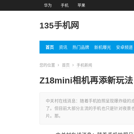
华为
手机
苹果
135手机网
首页
资讯
热门品牌
新机曝光
安卓频道
您的位置
首页
手机新闻
Z18mini相机再添新玩
中关村在线消息：随着手机拍照呈现爆炸级的
了。但目前大部分主流的手机也只是针对夜景
片。那。