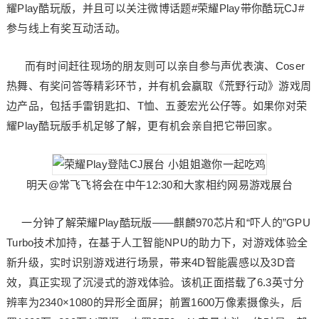
耀Play酷玩版，并且可以关注微博话题#荣耀Play带你酷玩CJ#
参与线上有奖互动活动。
而有时间赶往现场的朋友则可以亲自参与声优表演、Coser
热舞、有奖问答等精彩环节，并有机会赢取《荒野行动》游戏周
边产品，包括手雷钥匙扣、T恤、五菱宏光公仔等。如果你对荣
耀Play酷玩版手机足够了解，更有机会亲自把它带回家。
明天@常飞飞将会在中午12:30和大家相约网易游戏展台
一分钟了解荣耀Play酷玩版——麒麟970芯片和“吓人的”GPU
Turbo技术加持，在基于人工智能NPU的助力下，对游戏体验全
新升级，实时识别游戏进行场景，带来4D智能震感以及3D音
效，真正实现了沉浸式的游戏体验。该机正面搭载了6.3英寸分
辨率为2340×1080的异形全面屏；前置1600万像素摄像头，后