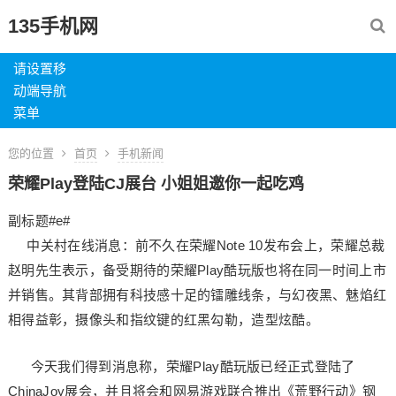
135手机网
请设置移
动端导航
菜单
您的位置
首页
手机新闻
荣耀Play登陆CJ展台 小姐姐邀你一起吃鸡
副标题#e#
中关村在线消息：前不久在荣耀Note 10发布会上，荣耀总裁
赵明先生表示，备受期待的荣耀Play酷玩版也将在同一时间上市
并销售。其背部拥有科技感十足的镭雕线条，与幻夜黑、魅焰红
相得益彰，摄像头和指纹键的红黑勾勒，造型炫酷。
今天我们得到消息称，荣耀Play酷玩版已经正式登陆了
ChinaJoy展会，并且将会和网易游戏联合推出《荒野行动》钢