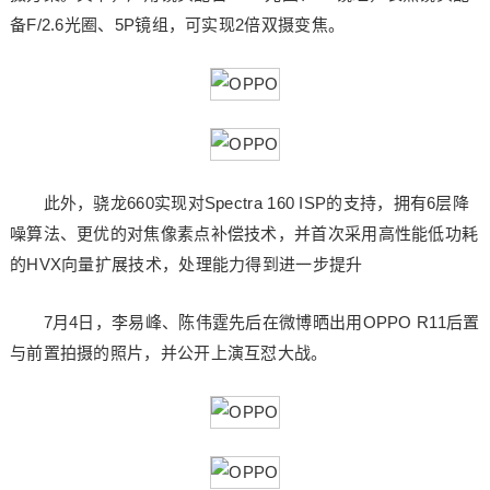
备F/2.6光圈、5P镜组，可实现2倍双摄变焦。
此外，骁龙660实现对Spectra 160 ISP的支持，拥有6层降
噪算法、更优的对焦像素点补偿技术，并首次采用高性能低功耗
的HVX向量扩展技术，处理能力得到进一步提升
7月4日，李易峰、陈伟霆先后在微博晒出用OPPO R11后置
与前置拍摄的照片，并公开上演互怼大战。