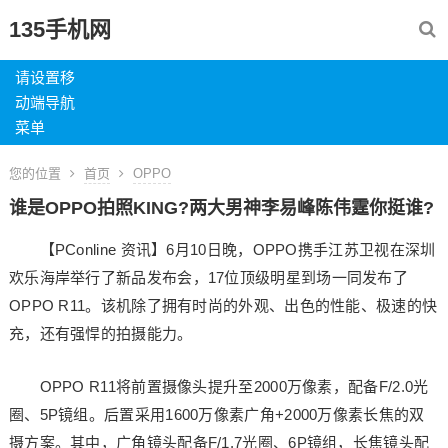
135手机网
请设置移
动端导航
菜单
您的位置
首页
OPPO
谁是OPPO拍照KING?两大男神李易峰陈伟霆你挺谁?
【PConline 资讯】6月10日晚，OPPO携手江苏卫视在深圳
欢乐海岸举行了新品发布会，17位顶级明星到场一同发布了
OPPO R11。该机除了拥有时尚的外观、出色的性能、极速的快
充，还有强悍的拍摄能力。
OPPO R11将前置摄像头提升至2000万像素，配备F/2.0光
圈、5P镜组。后置采用1600万像素广角+2000万像素长焦的双
摄方案。其中，广角镜头配备F/1.7光圈、6P镜组，长焦镜头配