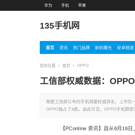
华为
手机
苹果
135手机网
首页
资讯
热门品牌
新机曝光
安卓频道
您的位置
首页
OPPO
工信部权威数据：OPPO
根据工信部公布的手机销量权威排名，上市仅一
OPPO独占了4款。由此可见，OPPO手机颇
【PConline 资讯】自从6月16