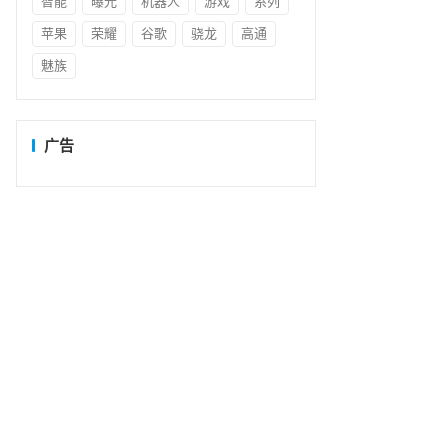
智能
曝光
机器人
游戏
系列
苹果
荣耀
谷歌
骁龙
高通
魅族
广告