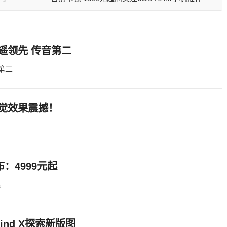
遥遥领先 传音第二
第二
 视觉效果震撼！
！
布：4999元起
起
nd X探索新版图