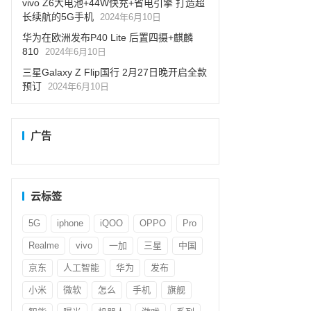
vivo Z6大电池+44W快充+省电引擎 打造超
长续航的5G手机
2024年6月10日
华为在欧洲发布P40 Lite 后置四摄+麒麟
810
2024年6月10日
三星Galaxy Z Flip国行 2月27日晚开启全款
预订
2024年6月10日
广告
云标签
5G
iphone
iQOO
OPPO
Pro
Realme
vivo
一加
三星
中国
京东
人工智能
华为
发布
小米
微软
怎么
手机
旗舰