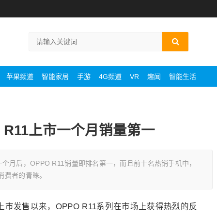
苹果频道
智能家居
手游
4G频道
VR
趣闻
智能生活
 R11上市一个月销量第一
个月后，OPPO R11销量即排名第一，而且前十名热销手机中，
受消费者的青睐。
日上市发售以来，OPPO R11系列在市场上获得热烈的反