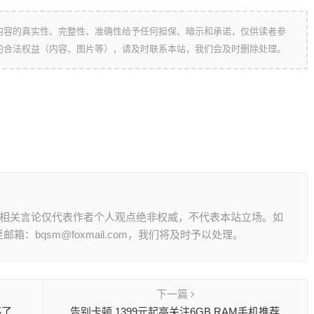
内容的真实性、完整性、准确性给予任何担保、暗示和承诺，仅供读者参
的合法权益（内容、图片等），请及时联系本站，我们会及时删除处理。
其相关言论仅代表作者个人观点绝非权威，不代表本站立场。如
：bqsm@foxmail.com，我们将及时予以处理。
下一篇
够了
告别卡顿 1399元起高关注6GB RAM手机推荐