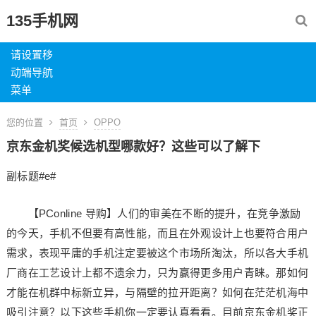
135手机网
请设置移
动端导航
菜单
您的位置
首页
OPPO
京东金机奖候选机型哪款好？这些可以了解下
副标题#e#
【PConline 导购】人们的审美在不断的提升，在竞争激励
的今天，手机不但要有高性能，而且在外观设计上也要符合用户
需求，表现平庸的手机注定要被这个市场所淘汰，所以各大手机
厂商在工艺设计上都不遗余力，只为赢得更多用户青睐。那如何
才能在机群中标新立异，与隔壁的拉开距离？如何在茫茫机海中
吸引注意？以下这些手机你一定要认真看看。目前京东金机奖正