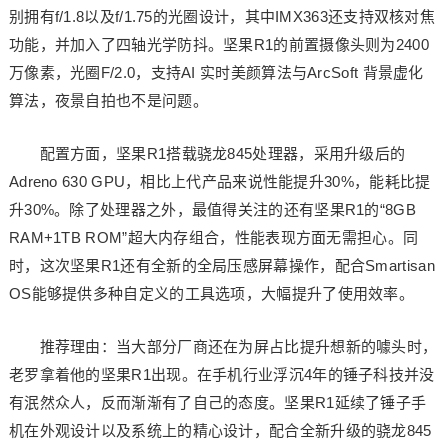
别拥有f/1.8以及f/1.75的光圈设计，其中IMX363还支持双核对焦
功能，并加入了四轴光学防抖。坚果R1的前置摄像头则为2400
万像素，光圈F/2.0，支持AI 实时美颜算法与ArcSoft 背景虚化
算法，夜景自拍也不是问题。
配置方面，坚果R1搭载骁龙845处理器，采用升级后的
Adreno 630 GPU，相比上代产品来说性能提升30%，能耗比提
升30%。除了处理器之外，最值得关注的还有坚果R1的“8GB
RAM+1TB ROM”超大内存组合，性能表现方面无需担心。同
时，这次坚果R1还有全新的全局压感屏幕操作，配合Smartisan
OS能够提供多种自定义的工具选项，大幅提升了使用效率。
推荐理由：当大部分厂商还在为屏占比提升想新的噱头时，
老罗拿着他的坚果R1出现。在手机行业浮沉4年的锤子科技并没
有泯然众人，反而渐渐有了自己的态度。坚果R1延续了锤子手
机在外观设计以及系统上的精心设计，配合全新升级的骁龙845