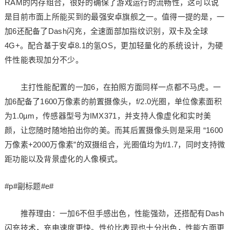
RAM的内存组合，很好的确保了游戏运行的流畅性，这可以说
是目前市面上所能买到的最强安卓旗舰之一。值得一提的是，一
加6还配备了Dash闪充，全速面部加指纹识别，双卡及全球
4G+。配合基于安卓8.1的氢OS，更加轻量化的系统设计，为硬
件性能表现加分不少。
主打性能配置的一加6，在拍照方面同样一点都不马虎。一
加6配备了1600万像素的前置摄像头，f/2.0光圈，单位像素面积
为1.0µm，传感器型号为IMX371，并支持人像虚化和实时美
颜，让您随时随地拍出你的美。而其后置摄像头则是采用 “1600
万像素+2000万像素”的双摄组合，光圈值均为f/1.7，同时支持微
距功能以及背景虚化的人像模式。
#p#副标题#e#
推荐理由：一加6不但手感出色，性能强劲，还搭配有Dash
闪充技术，充电速度更快。性价比表现也十分出色，性能方面更