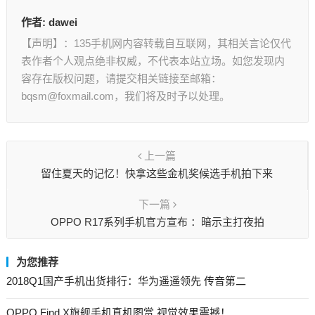
作者:
dawei
【声明】：135手机网内容转载自互联网，其相关言论仅代
表作者个人观点绝非权威，不代表本站立场。如您发现内
容存在版权问题，请提交相关链接至邮箱：
bqsm@foxmail.com，我们将及时予以处理。
上一篇
留住夏天的记忆！快拿这些金机奖候选手机拍下来
下一篇
OPPO R17系列手机官方宣布 ：暗示主打夜拍
为您推荐
2018Q1国产手机出货排行：华为遥遥领先 传音第二
OPPO Find X旗舰手机真机图赏 视觉效果震撼！