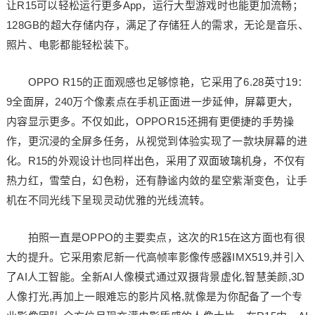
让R15可以轻松运行更多App，运行大型游戏时也能更加流畅；
128GB的超大存储内存，满足了存储狂人的需求，无论是音乐、
照片、电影都能轻松装下。
OPPO R15的正面观感也足够惊艳，它采用了6.28英寸19：
9全面屏，240万个像素点在手机正面进一步延伸，屏幕更大，
内容显示更多。不仅如此，OPPOR15还拥有更便捷的手势操
作，更沉浸的全屏多任务，从视觉到体验实现了一款块屏幕的进
化。R15的外观设计也同样出色，采用了双面玻璃机身，不仅有
热力红，雪莹白，幻色粉，还有静谧内敛的星空紫渐变色，让手
机在不同光线下呈现灵动优雅的光线流转。
拍照一直是OPPO的主要卖点，这次的R15在这方面也有很
大的提升。它采用索尼新一代高帧率影像传感器IMX519,并引入
了AI人工智能。全新AI人像模式通过双摄背景虚化,智慧美颜,3D
人像打光,再加上一眼难忘的影片风格,就像是为你配备了一个专