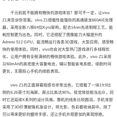
千元机就不能拥有畅快的游戏体验？那可不一定，让vivo
Z1来告诉你答案。vivo Z1搭载性能强劲的高通骁龙660AIE处理
器，采用全新八核64位Kyro架构，配合14nm先进制程工艺，能
耗控制更为出色。同时，它还搭配了图像能力大幅提升的
Adreno 512 GPU，能流畅运行各类3D游戏、大型应用，感受畅
快的使用体验。同时，vivo也会对大型热门游戏进行多线程优
化，让用户拥有全程满帧的畅快游戏体验。此外，vivo Z1采用
3260mAh的高密度大容量电池，辅以智能省电系统，续航时间
更长，无需担心手机的续航表现。
vivo Z1的正面屏幕观感也非常出色，它搭载了一块19:9比
例的6.26英寸刘海屏，屏占比高达90%，视觉体验相当出众，同
时它还延续X系列的设计风格，整机的线条比较圆润，手机背部
采用了3D纤薄玻璃机身设计，将光影、色彩都收纳其中，除了
可以带来更好的握持手感，还让手机外观更加的美观惊艳。