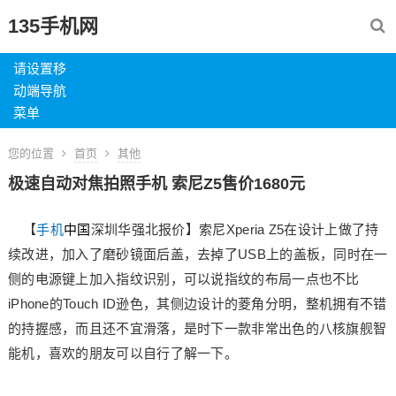
135手机网
请设置移
动端导航
菜单
您的位置
首页
其他
极速自动对焦拍照手机 索尼Z5售价1680元
【
手机
中国
深圳华强北报价】索尼Xperia Z5在设计上做了持
续改进，加入了磨砂镜面后盖，去掉了USB上的盖板，同时在一
侧的电源键上加入指纹识别，可以说指纹的布局一点也不比
iPhone的Touch ID逊色，其侧边设计的菱角分明，整机拥有不错
的持握感，而且还不宜滑落，是时下一款非常出色的八核旗舰智
能机，喜欢的朋友可以自行了解一下。