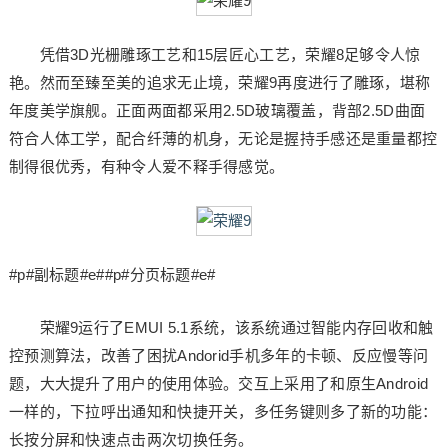
凭借3D光栅雕琢工艺和15层匠心工艺，荣耀8足够令人惊
艳。然而至臻至美的追求无止境，荣耀9再度进行了雕琢，堪称
年度美学旗舰。正面两面都采用2.5D玻璃覆盖，背部2.5D曲面
符合人体工学，配合纤薄的机身，无论是握持手感还是重量都控
制得很优秀，有种令人爱不释手得感觉。
#p#副标题#e##p#分页标题#e#
荣耀9运行了EMUI 5.1系统，该系统通过智能内存回收和触
控预测算法，改善了困扰Andorid手机多年的卡顿、反应慢等问
题，大大提升了用户的使用体验。交互上采用了和原生Android
一样的，下拉呼出通知和快捷开关，多任务键则多了新的功能：
长按分屏和快速点击两次切换任务。