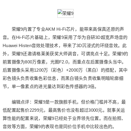
荣耀9内置了专业AKM Hi-Fi芯片，能带来高保真还原的声
音。在Hi-Fi芯片基础上，荣耀9采用了华为自研3D超宽声场音的
Huawei Histen音效处理技术，带来了3D沉浸式的环绕音效。此
外，荣耀9还邀请格莱美获奖大师调音，可谓亮点十足。荣耀9的
前置摄像为800万像素，光圈F2.0，而重点在后置摄像头当中。
后置摄像头采用1200万（彩色）+2000万（黑白）的搭配，其中
彩色镜头负责收集色彩信息，而黑白镜头负责收集明暗轮廓细
节，单一像素点的进光量达到彩色传感器的3倍。
编辑点评：荣耀9是一款旗舰手机，但价格门槛并不高，最
低配置起售价2299元，最高售价也没有超过3000元。就事关运
算性能的配置来说，荣耀9已经处于业界领先位置。而在拍照、
音效等方面，荣耀9的表现也是同价位手机中比较出色的。