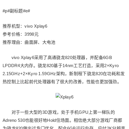
#p#副标题#e#
推荐机型：vivo Xplay6
参考价格：3998元
推荐理由：曲面屏、大电池
vivo Xplay6采用了高通骁龙820处理器，并配备6GB
LPDDR4大内存。骁龙820基于14nm工艺打造，采用2×Kyro
2.15GHz+2×Kyro 1.59GHz架构，新制程下骁龙820在功耗和发
热控制上比起前代处理器有了很大的改善，性能也更加强劲。
对于一些大型的3D游戏，处于手机GPU上第一梯队的
Adreno 530也能很好地Hold住场面。相信绝大部分游戏厂商都
为骁龙820做出过专门优化，配合6GB运行内存，应付2K分辨率