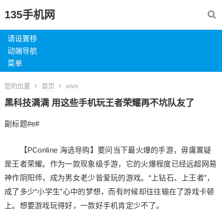
135手机网
请设置移
动端导航
菜单
您的位置
首页
vivo
黑科技满满 用这些手机玩王者荣耀再不坑队友了
副标题#e#
【PConline 海选导购】要问当下最火爆的手游，毋庸置疑
是王者荣耀。作为一款现象级手游，它的火爆程度已经远超网易
神作阴阳师，成为男女老少皆爱玩的游戏。“上钻石、上王者”，
成了多少“小学生”心中的梦想，而有时候却往往输在了游戏卡顿
上。想要游戏玩得好，一款好手机肯定少不了。