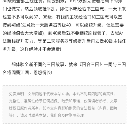
30级的全部主线任务，就去封妖，10个妖封完接着把剩下的师
门也做完，然后领取挂平乱，即使不吃经验书三国志，一天下来
也差不多可以到37、38级，有钱的主吃经验书和三国志可以直
接到40级(注意第一天服务器等级40，可以继续升级，但是需要
的经验值会大大增加)，到40级后就不要继续刷经验了，去想办
法赚钱提升实力，等第二天服务器等级提升后再去做40级主线任
务升级，这样经验才不会浪费!
想体验全新不同的三国故事，就来《回合三国》一同与三国
名将闯荡江湖，恩怨情长!
免责声明：文章内容不代表本站立场，本站不对其内容的真实性、
完整性、准确性给予任何担保、暗示和承诺，仅供读者参考，文章
版权归原作者所有。如本文内容影响到您的合法权益（内容、图片
等），请及时联系本站，我们会及时删除处理。