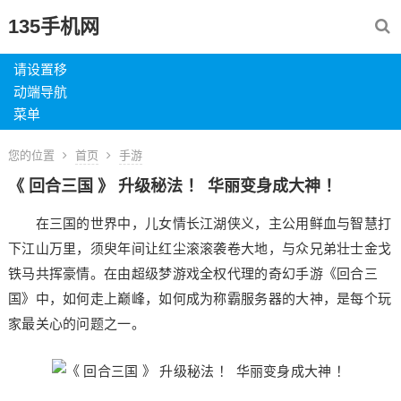
135手机网
请设置移
动端导航
菜单
您的位置
首页
手游
《 回合三国 》 升级秘法 ！ 华丽变身成大神 ！
在三国的世界中，儿女情长江湖侠义，主公用鲜血与智慧打
下江山万里，须臾年间让红尘滚滚袭卷大地，与众兄弟壮士金戈
铁马共挥豪情。在由超级梦游戏全权代理的奇幻手游《回合三
国》中，如何走上巅峰，如何成为称霸服务器的大神，是每个玩
家最关心的问题之一。