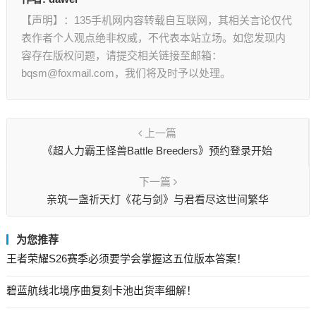
【声明】：135手机网内容转载自互联网，其相关言论仅代
表作者个人观点绝非权威，不代表本站立场。如您发现内
容存在版权问题，请提交相关链接至邮箱：
bqsm@foxmail.com，我们将及时予以处理。
上一篇
《超人力霸王怪兽Battle Breeders》预约登录开始
下一篇
亲筑一盏祈天灯《花与剑》与君看尽这世间繁华
为您推荐
王者荣耀S26赛季必须要学会掌握这五位版本答案！
碧蓝航线北境序曲复刻卡池出货率细解！