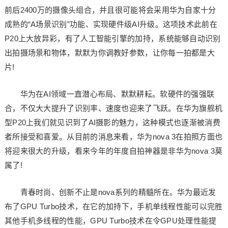
前后2400万的摄像头组合，并且很可能将会采用华为自家十分
成熟的“A场景识别”功能、实现硬件级AI升级。这项技术此前在
P20上大放异彩，有了人工智能引擎的加持，系统能够自动识别
出拍摄场景和物体，默默为你调教好参数，让你每一拍都是大
片!
华为在AI领域一直潜心布局、默默耕耘。软硬件的强强联
合，不仅大大提升了识别率、速度也迎来了飞跃。在华为旗舰机
型P20上我们就见识到了AI摄影的魅力，这种模式也逐渐被消费
者所接受和喜爱。从目前的消息来看，华为nova 3在拍照方面也
将迎来很大的升级，看来今年的年度自拍神器是非华为nova 3莫
属了!
青春时尚、创新不止是nova系列的精髓所在。华为最近发
布了GPU Turbo技术，在它的加持下，手机单线程性能可以完胜
其他手机多线程的性能，GPU Turbo技术在令GPU处理性能提