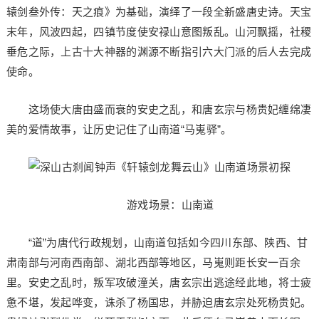
辕剑叁外传：天之痕》为基础，演绎了一段全新盛唐史诗。天宝
末年，风波四起，四镇节度使安禄山意图叛乱。山河飘摇，社稷
垂危之际，上古十大神器的渊源不断指引六大门派的后人去完成
使命。
这场使大唐由盛而衰的安史之乱，和唐玄宗与杨贵妃缠绵凄
美的爱情故事，让历史记住了山南道“马嵬驿”。
游戏场景：山南道
“道”为唐代行政规划，山南道包括如今四川东部、陕西、甘
肃南部与河南西南部、湖北西部等地区，马嵬则距长安一百余
里。安史之乱时，叛军攻破潼关，唐玄宗出逃途经此地，将士疲
惫不堪，发起哗变，诛杀了杨国忠，并胁迫唐玄宗处死杨贵妃。