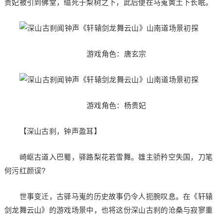
贵妃被引到佛堂，缢死于梨树之下，此后便在马嵬黄土下长眠。
游戏角色：唐玄宗
游戏角色：杨贵妃
【深山古刹，钟声盈耳】
崎岖古道入巴蜀，驿路梨花若雪舞。雄主骄矜空失国，刀笔
何污红颜误?
世事变迁，古驿马嵬的历史故事仍令人扼腕叹息。在《轩辕
剑龙舞云山》的游戏场景中，也将这份深山古刹的沧桑与寂寥重