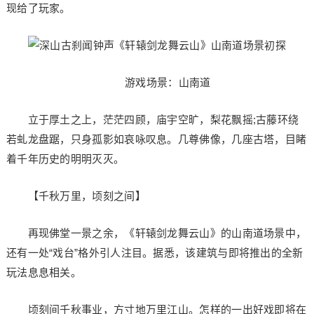
现给了玩家。
游戏场景：山南道
立于厚土之上，茫茫四顾，庙宇空旷，梨花飘摇;古藤环绕
若虬龙盘踞，只身孤影如哀咏叹息。几尊佛像，几座古塔，目睹
着千年历史的明明灭灭。
【千秋万里，顷刻之间】
再现佛堂一景之余，《轩辕剑龙舞云山》的山南道场景中，
还有一处“戏台”格外引人注目。据悉，该建筑与即将推出的全新
玩法息息相关。
顷刻间千秋事业，方寸地万里江山。怎样的一出好戏即将在