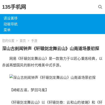
135手机网
请设置移
动端导航
菜单
您的位置
首页
手游
深山古刹闻钟声《轩辕剑龙舞云山》山南道场景初探
网易《轩辕剑龙舞云山》是一款致力于以匠心重炼经典，以
赤诚再塑国风的新时代唯美中式手游。
【崎岖古道，梦回马嵬】
《轩辕剑龙舞云山》以《轩辕剑叁：云和山的彼端》和《轩