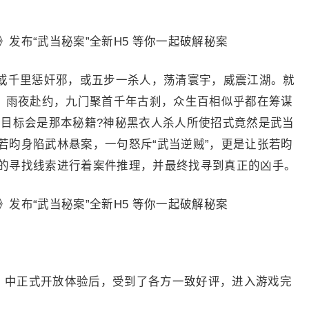
千里惩奸邪，或五步一杀人，荡清寰宇，威震江湖。就
般，雨夜赴约，九门聚首千年古刹，众生百相似乎都在筹谋
的目标会是那本秘籍?神秘黑衣人杀人所使招式竟然是武当
若昀身陷武林悬案，一句怒斥“武当逆贼”，更是让张若昀
的寻找线索进行着案件推理，并最终找寻到真正的凶手。
中正式开放体验后，受到了各方一致好评，进入游戏完