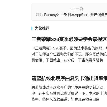
上一篇
《Idol Fantasy》上架日本AppStore 开启偶
冒险
为您推荐
王者荣耀S26赛季必须要学会掌握
《王者荣耀》S26赛季，因为法术装备的削弱
对于法师这个位置称为狗都不玩。那么既然传统
机会哦，下面就由十四介绍一下当前赛季强势
碧蓝航线北境序曲复刻卡池出货率
碧蓝航线对于这次开启的北境序曲的复刻活动，
率，还有实际性价比也详细说一下，本次的卡池
货率，整体来说很靠谱，毕竟现在物资自由