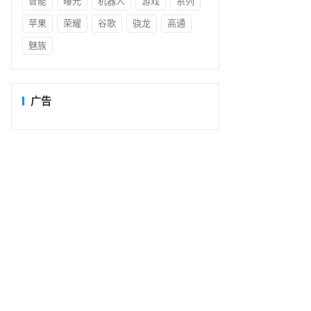
智能
曝光
机器人
游戏
系列
苹果
荣耀
谷歌
骁龙
高通
魅族
广告