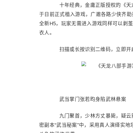
十年经典，金庸正版授权的《天龙八
于日前正式植入游戏，广邀各路少侠齐助
全新H5，玩家无需进入游戏同样可以剥
衣人。
扫描或长按识别二维码，立即开
武当掌门张若昀身陷武林悬案
九门聚首，少林方丈暴毙，疑云重
密副本“武当秘案”中，采用真人演绎实