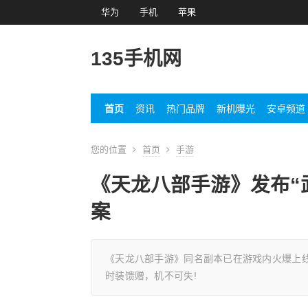
华为
手机
苹果
135手机网
首页
资讯
热门品牌
新机曝光
安卓频道
您的位置
首页
手游
《天龙八部手游》发布“
案
《天龙八部手游》同名副本已在游戏内火爆上
时装馈赠，机不可失!