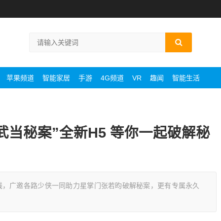
苹果频道
智能家居
手游
4G频道
VR
趣闻
智能生活
武当秘案”全新H5 等你一起破解秘
线，广邀各路少侠一同助力星掌门张若昀破解秘案，更有专属永久