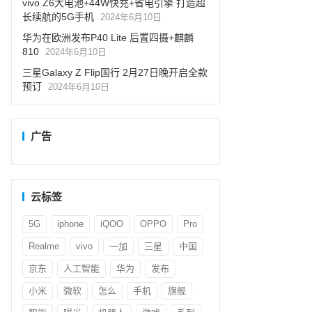
vivo Z6大电池+44W快充+省电引擎 打造超
长续航的5G手机
2024年6月10日
华为在欧洲发布P40 Lite 后置四摄+麒麟
810
2024年6月10日
三星Galaxy Z Flip国行 2月27日晚开启全款
预订
2024年6月10日
广告
云标签
5G
iphone
iQOO
OPPO
Pro
Realme
vivo
一加
三星
中国
京东
人工智能
华为
发布
小米
微软
怎么
手机
旗舰