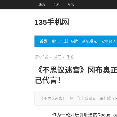
华为
手机
苹果
135手机网
首页
资讯
热门品牌
新机曝光
安卓频道
您的位置
首页
手游
《不思议迷宫》冈布奥
己代言！
《不思议迷宫》一晃一年半载过去，主打歌《
作为一款好玩到肝爆的Rogueli