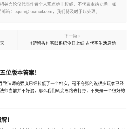
其相关言论仅代表作者个人观点绝非权威，不代表本站立场。如
：bqsm@foxmail.com，我们将及时予以处理。
下一篇
翻天
《楚留香》宅邸系统今日上线 古代宅生活启动
这五位版本答案！
，导致法师的强度已经拉低了一个档次，毫不夸张的说很多玩家已经
法师当前并不好混，那么我们转变思路去打野，不失是一个很好的
细解！