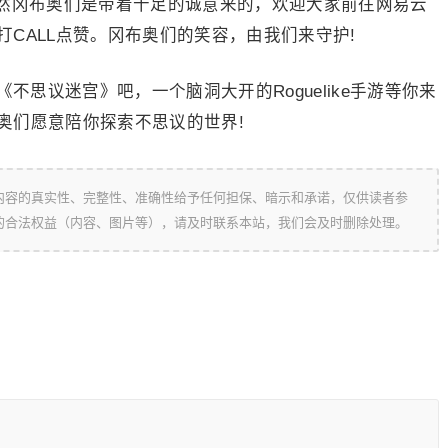
冈布奥们是带着十足的诚意来的，欢迎大家前往网易云
CALL点赞。冈布奥们的笑容，由我们来守护!
思议迷宫》吧，一个脑洞大开的Roguelike手游等你来
奥们愿意陪你探索不思议的世界!
内容的真实性、完整性、准确性给予任何担保、暗示和承诺，仅供读者参
的合法权益（内容、图片等），请及时联系本站，我们会及时删除处理。