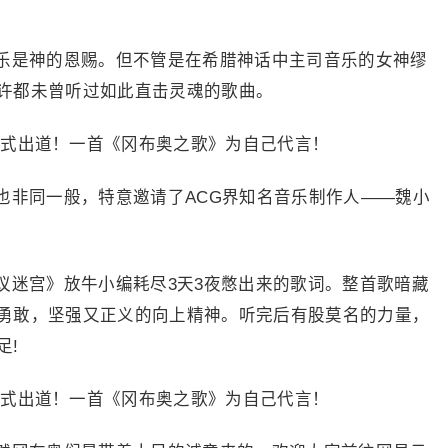
是神的恩赐。但不管是在希腊神话中主司音乐的女神缪
许都未曾听过如此直击灵魂的歌曲。
非同一般，特意邀请了ACG界知名音乐制作人——魏小
迷宫》放牛小编耗尽3天3夜憋出来的歌词。整首歌暗藏
勇敢，坚强又正义的向上精神。听完后有股莫名的力量，
足!