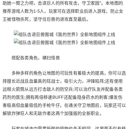
助她一臂之力吧，击退巨人的所有攻击，守卫家园”。本地图的
推荐游戏人数为1-5人，玩家可在选择职业后进入游戏，防止女
王被怪物杀死，坚守住巨兽的进攻直至最后。
搭配各类角色，横扫怪兽
多种多样的角色让地图的可玩性有着极大的提高，你可以选
择擅长近战且血量高的狂战士，吸引火力，冲锋陷阵;还有使用
远程火箭筒从远方打击敌人的防空兵;可以治疗队友并配备各类
药剂的医生;拥有两倍移速BUFF还配备隐身药水的刺客;爆发伤
害极高但血量极低的手枪牛仔。在通关守卫地图后，玩家还可以
解锁炸弹狂人和无敌作者这两个加强版的全新职业。
玩家在城市中需要抵御的怪物也各不相同，这里面不仅有移