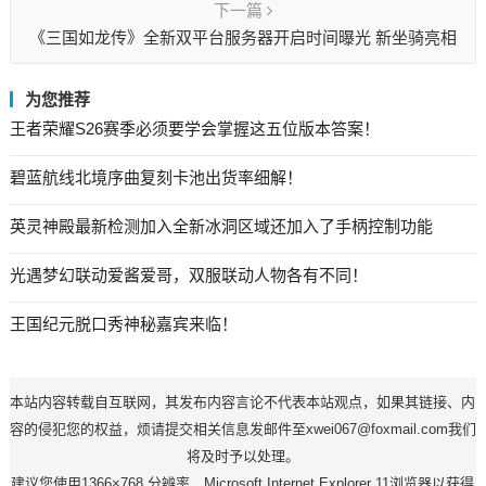
下一篇
《三国如龙传》全新双平台服务器开启时间曝光 新坐骑亮相
为您推荐
王者荣耀S26赛季必须要学会掌握这五位版本答案！
碧蓝航线北境序曲复刻卡池出货率细解！
英灵神殿最新检测加入全新冰洞区域还加入了手柄控制功能
光遇梦幻联动爱酱爱哥，双服联动人物各有不同！
王国纪元脱口秀神秘嘉宾来临！
本站内容转载自互联网，其发布内容言论不代表本站观点，如果其链接、内
容的侵犯您的权益，烦请提交相关信息发邮件至xwei067@foxmail.com我们
将及时予以处理。
建议您使用1366×768 分辨率、Microsoft Internet Explorer 11浏览器以获得