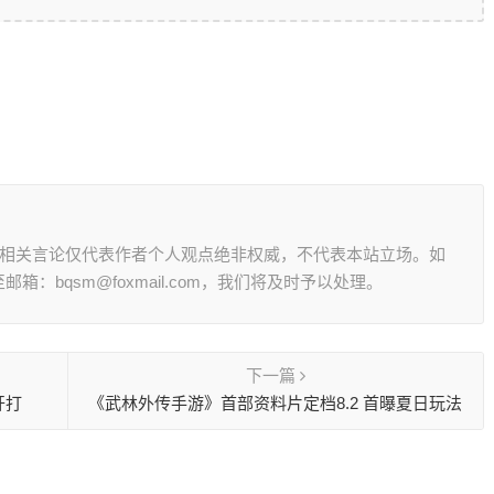
其相关言论仅代表作者个人观点绝非权威，不代表本站立场。如
：bqsm@foxmail.com，我们将及时予以处理。
下一篇
开打
《武林外传手游》首部资料片定档8.2 首曝夏日玩法