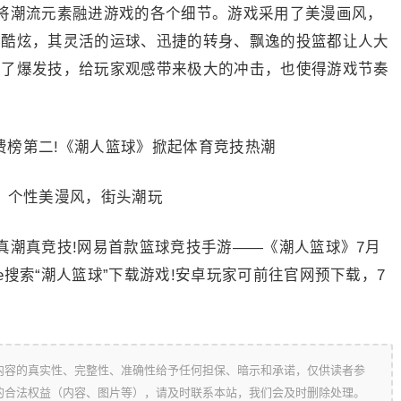
潮流元素融进游戏的各个细节。游戏采用了美漫画风，
其酷炫，其灵活的运球、迅捷的转身、飘逸的投篮都让人大
计了爆发技，给玩家观感带来极大的冲击，也使得游戏节奏
性美漫风，街头潮玩
潮真竞技!网易首款篮球竞技手游——《潮人篮球》7月
tore搜索“潮人篮球”下载游戏!安卓玩家可前往官网预下载，7
内容的真实性、完整性、准确性给予任何担保、暗示和承诺，仅供读者参
的合法权益（内容、图片等），请及时联系本站，我们会及时删除处理。