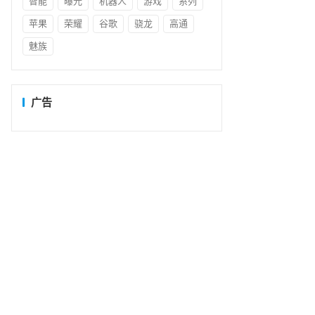
智能
曝光
机器人
游戏
系列
苹果
荣耀
谷歌
骁龙
高通
魅族
广告