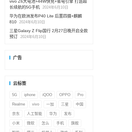
vivo Z6大电池+44W快充+省电引擎 打造超
长续航的5G手机
2024年6月10日
华为在欧洲发布P40 Lite 后置四摄+麒麟
810
2024年6月10日
三星Galaxy Z Flip国行 2月27日晚开启全款
预订
2024年6月10日
广告
云标签
5G
iphone
iQOO
OPPO
Pro
Realme
vivo
一加
三星
中国
京东
人工智能
华为
发布
小米
微软
怎么
手机
旗舰