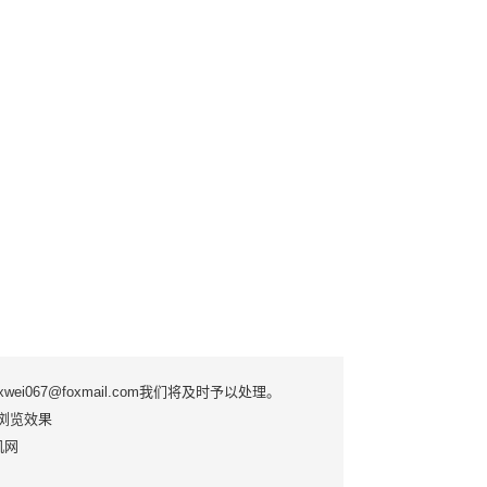
7@foxmail.com我们将及时予以处理。
优质浏览效果
手机网