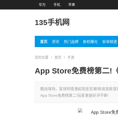
华为
手机
苹果
135手机网
首页
资讯
热门品牌
新机曝光
安卓频道
您的位置
首页
手游
App Store免费榜第
酣战球场，篮球热情激起竞技狂潮!网易首款篮球
App Store免费榜第二!玩家更是好评不断!