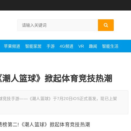
苹果频道
智能家居
手游
4G频道
VR
趣闻
智能生活
二!《潮人篮球》掀起体育竞技热潮
竞技手游——《潮人篮球》于7月20日iOS正式首发，现已上架