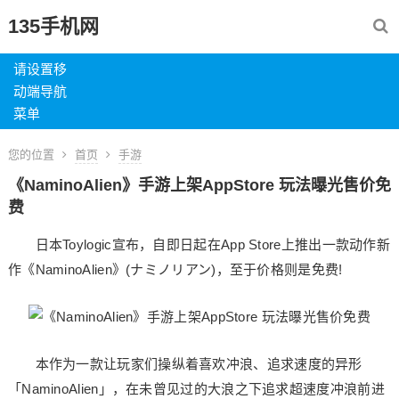
135手机网
请设置移
动端导航
菜单
您的位置
首页
手游
《NaminoAlien》手游上架AppStore 玩法曝光售价免
费
日本Toylogic宣布，自即日起在App Store上推出一款动作新
作《NaminoAlien》(ナミノリアン)，至于价格则是免费!
本作为一款让玩家们操纵着喜欢冲浪、追求速度的异形
「NaminoAlien」，在未曾见过的大浪之下追求超速度冲浪前进