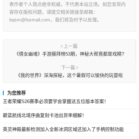
表作者个人观点绝非权威，不代表本站立场。如您发现内
容存在版权问题，请提交相关链接至邮箱：
bqsm@foxmail.com，我们将及时予以处理。
上一篇
《倩女幽魂》手游膜拜榜53期，神秘大帮竟都是戏精?
下一篇
《我的世界》深海探秘，这个暑假可以愉快的玩耍啦
为您推荐
王者荣耀S26赛季必须要学会掌握这五位版本答案！
碧蓝航线北境序曲复刻卡池出货率细解！
英灵神殿最新检测加入全新冰洞区域还加入了手柄控制功能