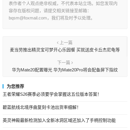
表作者个人观点绝非权威，不代表本站立场。如您发现内
容存在版权问题，请提交相关链接至邮箱：
bqsm@foxmail.com，我们将及时予以处理。
上一篇
麦当劳推出精灵宝可梦开心乐园餐 买就送皮卡丘杰尼龟等
下一篇
华为Mate20配置曝光 华为Mate20Pro将会配备屏下指纹
为您推荐
王者荣耀S26赛季必须要学会掌握这五位版本答案！
碧蓝航线北境序曲复刻卡池出货率细解！
英灵神殿最新检测加入全新冰洞区域还加入了手柄控制功能