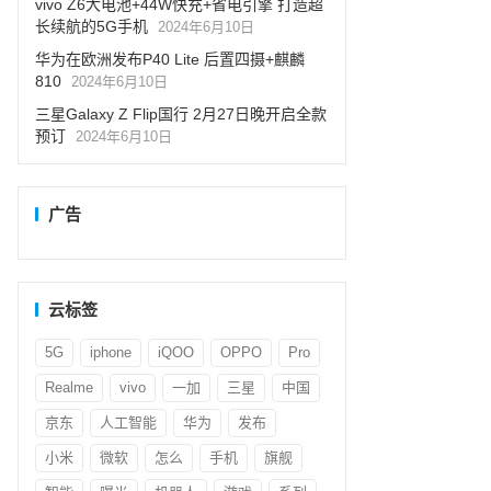
vivo Z6大电池+44W快充+省电引擎 打造超
长续航的5G手机
2024年6月10日
华为在欧洲发布P40 Lite 后置四摄+麒麟
810
2024年6月10日
三星Galaxy Z Flip国行 2月27日晚开启全款
预订
2024年6月10日
广告
云标签
5G
iphone
iQOO
OPPO
Pro
Realme
vivo
一加
三星
中国
京东
人工智能
华为
发布
小米
微软
怎么
手机
旗舰