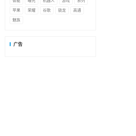
智能
曝光
机器人
游戏
系列
苹果
荣耀
谷歌
骁龙
高通
魅族
广告