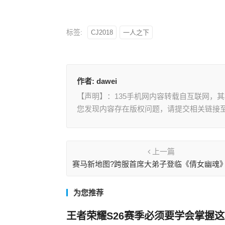
标签:
CJ2018
一人之下
作者:
dawei
【声明】：135手机网内容转载自互联网，
您发现内容存在版权问题，请提交相关链接至邮箱
上一篇
赛马新地图?跨服首席大弟子登临《倩女幽魂
界!
为您推荐
王者荣耀S26赛季必须要学会掌握