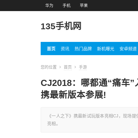
华为
手机
苹果
135手机网
首页
资讯
热门品牌
新机曝光
安卓频道
您的位置
首页
手游
CJ2018：哪都通“痛车”
携最新版本参展!
《一人之下》携最新试玩版本亮相CJ，现场提
亮相。