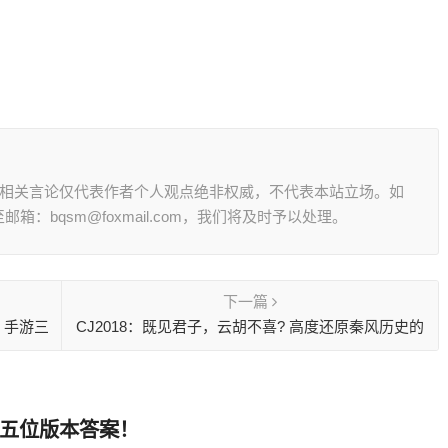
其相关言论仅代表作者个人观点绝非权威，不代表本站立场。如
：bqsm@foxmail.com，我们将及时予以处理。
下一篇
》手游三
CJ2018：既见君子，云胡不喜? 高度还原秦风历史的
《腾讯秦时明月手游》
这五位版本答案！