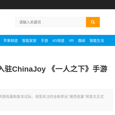
苹果频道
智能家居
手游
4G频道
VR
趣闻
智能生活
入驻ChinaJoy 《一人之下》手游
供游戏最新版本试玩，倍受关注的全新职业“湘西巫蛊”将首次正式